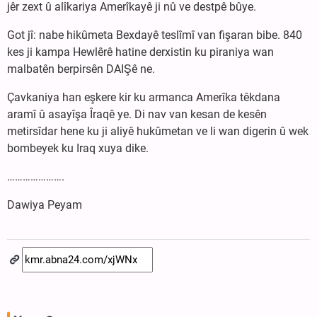
jêr zext û alîkariya Amerîkayê ji nû ve destpê bûye.
Got jî: nabe hikûmeta Bexdayê teslîmî van fişaran bibe. 840
kes ji kampa Hewlêrê hatine derxistin ku piraniya wan
malbatên berpirsên DAIŞê ne.
Çavkaniya han eşkere kir ku armanca Amerîka têkdana
aramî û asayîşa Îraqê ye. Di nav van kesan de kesên
metirsîdar hene ku ji aliyê hukûmetan ve li wan digerin û wek
bombeyek ku Iraq xuya dike.
………………….
Dawiya Peyam