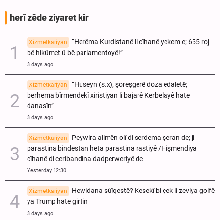
herî zêde ziyaret kir
“Herêma Kurdistanê li cîhanê yekem e; 655 roj
Xizmetkariyan
bê hikûmet û bê parlamentoyê!”
3 days ago
“Huseyn (s.x), şoreşgerê doza edaletê;
Xizmetkariyan
berhema bîrmendekî xiristiyan li bajarê Kerbelayê hate
danasîn”
3 days ago
Peywira alimên olî di serdema şeran de; ji
Xizmetkariyan
parastina bindestan heta parastina rastiyê /Hişmendiya
cîhanê di ceribandina dadperweriyê de
Yesterday 12:30
Hewldana sûîqestê? Kesekî bi çek li zeviya golfê
Xizmetkariyan
ya Trump hate girtin
3 days ago