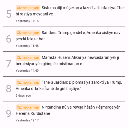
Sîstema dijî-mûşekan a lazerî: Ji blofa siyasî ber
Xizmetkariyan
bi rastiya meydanî ve
Yesterday 14:15
Sanders: Trump gendel e, Amerîka xistiye nav
Xizmetkariyan
şerekî felaketbar
Yesterday 11:45
Mamsta Husênî: Alîkariya hewcedaran yek ji
Xizmetkariyan
berpirsiyariyên girîng ên misilmanan e
Yesterday 14:40
“The Guardian: Dîplomasiya zaroktî ya Trump,
Xizmetkariyan
Amerîka di krîza Îranê de girtî hiştiye.”
3 days ago
Nirxandina nû ya rewşa hêzên Pêşmerge yên
Xizmetkariyan
Herêma Kurdistanê
Yesterday 12:17