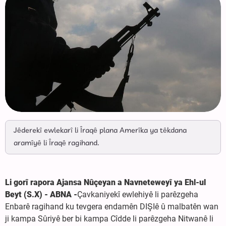
Jêderekî ewlekarî li Îraqê plana Amerîka ya têkdana
aramîyê li Îraqê ragihand.
Li gorî rapora Ajansa Nûçeyan a Navneteweyî ya Ehl-ul
Beyt (S.X) - ABNA -
Çavkaniyekî ewlehiyê li parêzgeha
Enbarê ragihand ku tevgera endamên DIŞIê û malbatên wan
ji kampa Sûriyê ber bi kampa Cîdde li parêzgeha Nitwanê li