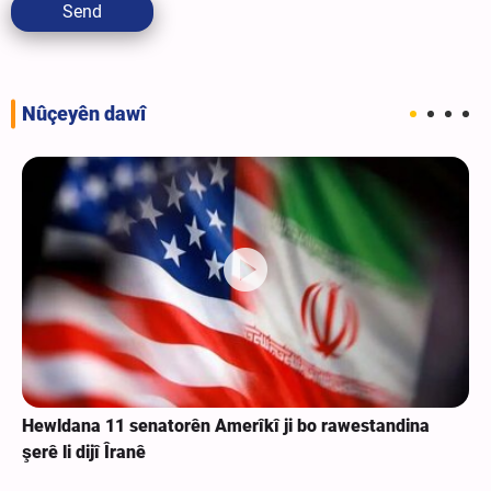
Send
Nûçeyên dawî
Hewldana 11 senatorên Amerîkî ji bo rawestandina
şerê li dijî Îranê