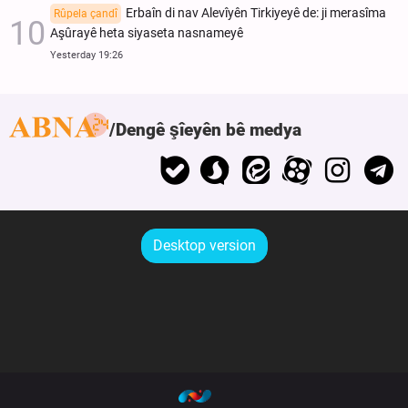
Erbaîn di nav Alevîyên Tirkiyeyê de: ji merasîma
Rûpela çandî
Aşûrayê heta siyaseta nasnameyê
Yesterday 19:26
Dengê şîeyên bê medya
Desktop version