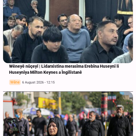
Wêneyê nûçeyî | Lidarxistina merasîma Erebîna Huseynî li
Huseynîya Milton Keynes a Îngilîstanê
Wêne
6 August 2026 - 12:15