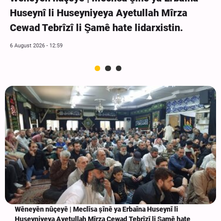
Huseynî li Huseyniyeya Ayetullah Mîrza
Cewad Tebrîzî li Şamê hate lidarxistin.
6 August 2026 - 12:59
Wêneyên nûçeyê | Meclîsa şînê ya Erbaîna Huseynî li
Huseyniyeya Ayetullah Mîrza Cewad Tebrîzî li Şamê hate