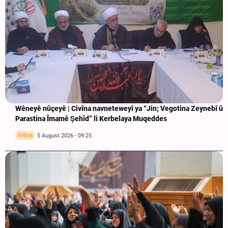
Wêneyê nûçeyê | Civîna navneteweyî ya “Jin; Vegotina Zeynebî û
Parastina Îmamê Şehîd” li Kerbelaya Muqeddes
Wêne
5 August 2026 - 09:25