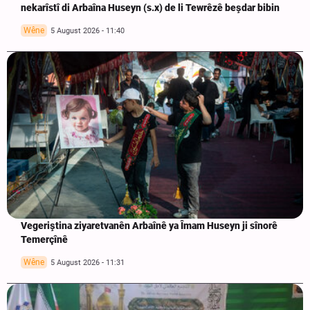
nekarîstî di Arbaîna Huseyn (s.x) de li Tewrêzê beşdar bibin
Wêne
5 August 2026 - 11:40
Vegeriştina ziyaretvanên Arbaînê ya Îmam Huseyn ji sînorê
Temerçînê
Wêne
5 August 2026 - 11:31