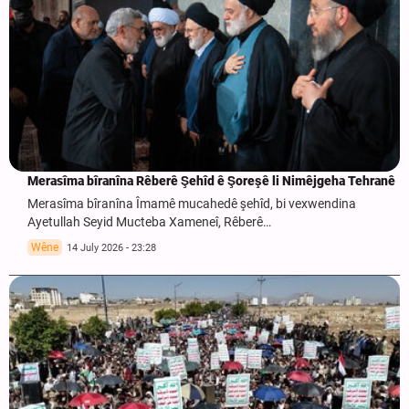
Merasîma bîranîna Rêberê Şehîd ê Şoreşê li Nimêjgeha Tehranê
Merasîma bîranîna Îmamê mucahedê şehîd, bi vexwendina
Ayetullah Seyid Mucteba Xameneî, Rêberê…
Wêne
14 July 2026 - 23:28