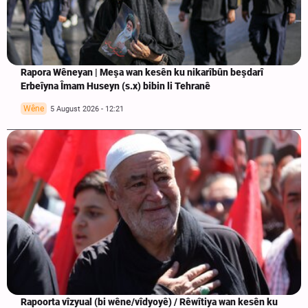
Rapora Wêneyan | Meşa wan kesên ku nikarîbûn beşdarî
Erbeîyna Îmam Huseyn (s.x) bibin li Tehranê
Wêne
5 August 2026 - 12:21
Rapoorta vîzyual (bi wêne/vîdyoyê) / Rêwîtiya wan kesên ku