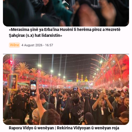
«Merasîma şînê ya Erba’îna Husênî li herêma pîroz a Hezretê
Şahçirax (s.x) hat lidarxistin»
Wêne
4 August 2026 - 16:57
Rapora Vîdyo û wenêyan | Rekirina Vîdyoyan û wenêyan roja