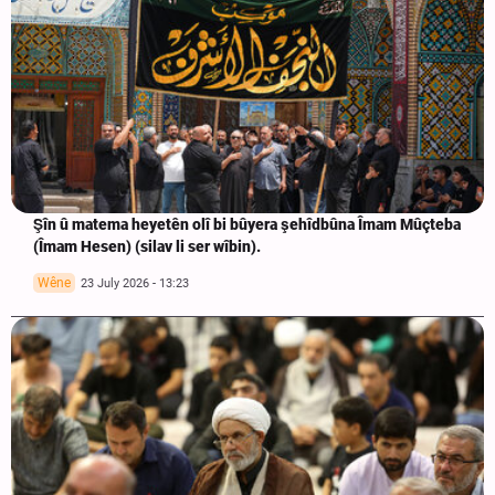
Şîn û matema heyetên olî bi bûyera şehîdbûna Îmam Mûçteba
(Îmam Hesen) (silav li ser wîbin).
Wêne
23 July 2026 - 13:23