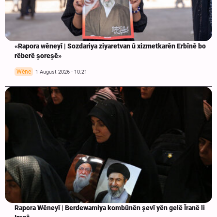
«Rapora wêneyî | Sozdariya ziyaretvan û xizmetkarên Erbînê bo
rêberê şoreşê»
Wêne
1 August 2026 - 10:21
Rapora Wêneyî | Berdewamiya kombûnên şevî yên gelê Îranê li