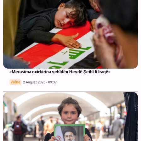
«Merasîma oxirkirina şehîdên Heşdê Şeibî li Iraqê»
Wêne
2 August 2026 - 09:37