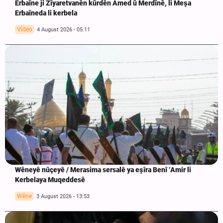
Erbaîne ji Zîyaretvanên kûrdên Amed û Merdînê, li Meşa
Erbaîneda li kerbela
Vîdeo
4 August 2026 - 05:11
Wêneyê nûçeyê / Merasima sersalê ya eşîra Benî ‘Amir li
Kerbelaya Muqeddesê
Wêne
3 August 2026 - 13:53