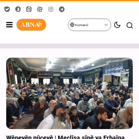
Kurmancî
Wêneyên nûçeyê | Meclîsa şînê ya Erbaîna