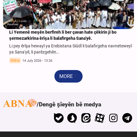
Li Yemenê meşên berfireh li ber çavan hate çêkirin ji bo
şermezarkirina êrîşa li balafirgeha Sana'yê.
Li pey êrîşa hewayî ya Erebistana Siûdî li balafirgeha navneteweyî
ya Sana'yê, li parêzgehên…
Wêne
14 July 2026 - 13:26
MORE
Dengê şîeyên bê medya