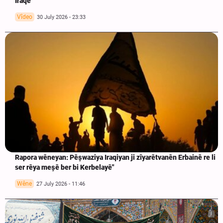
Iraqê
Vîdeo
30 July 2026 - 23:33
Rapora wêneyan: Pêşwaziya Iraqiyan ji zîyarêtvanên Erbainê re li
ser rêya meşê ber bi Kerbelayê"
Wêne
27 July 2026 - 11:46