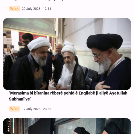
Wêne
20 July 2026 - 12:11
"Merasîma bi bîranîna rêberê şehîd ê Enqilabê ji aliyê Ayetullah
Subhanî ve"
Wêne
17 July 2026 - 23:36