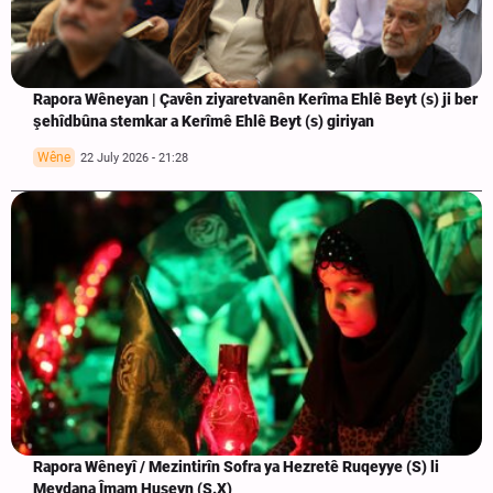
Rapora Wêneyan | Çavên ziyaretvanên Kerîma Ehlê Beyt (s) ji ber
şehîdbûna stemkar a Kerîmê Ehlê Beyt (s) giriyan
Wêne
22 July 2026 - 21:28
Rapora Wêneyî / Mezintirîn Sofra ya Hezretê Ruqeyye (S) li
Meydana Îmam Huseyn (S.X)