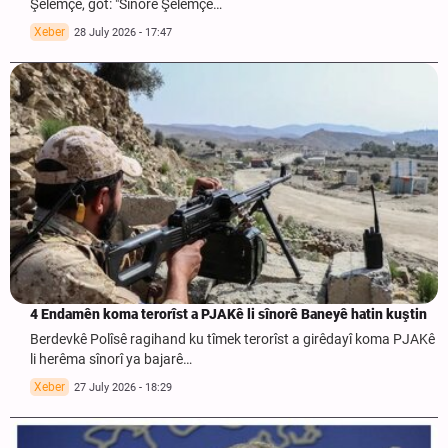
Şelemçe, got: "Sînorê Şelemçe…
Xeber
28 July 2026 - 17:47
4 Endamên koma terorîst a PJAKê li sînorê Baneyê hatin kuştin
Berdevkê Polîsê ragihand ku tîmek terorîst a girêdayî koma PJAKê
li herêma sînorî ya bajarê…
Xeber
27 July 2026 - 18:29