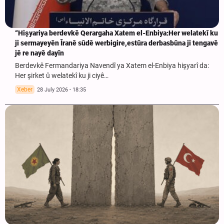
“Hişyariya berdevkê Qerargaha Xatem el-Enbiya:Her welatekî ku
ji sermayeyên Îranê sûdê werbigire,estûra derbasbûna ji tengavê
jê re nayê dayîn
Berdevkê Fermandariya Navendî ya Xatem el-Enbiya hişyarî da:
Her şirket û welatekî ku ji ciyê…
Xeber
28 July 2026 - 18:35