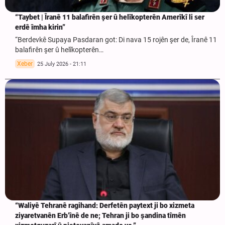
“Taybet | Îranê 11 balafirên şer û helîkopterên Amerîkî li ser
erdê îmha kirin”
“Berdevkê Supaya Pasdaran got: Di nava 15 rojên şer de, Îranê 11
balafirên şer û helîkopterên…
Xeber
25 July 2026 - 21:11
“Waliyê Tehranê ragihand: Derfetên paytext ji bo xizmeta
ziyaretvanên Erb’înê de ne; Tehran ji bo şandina tîmên