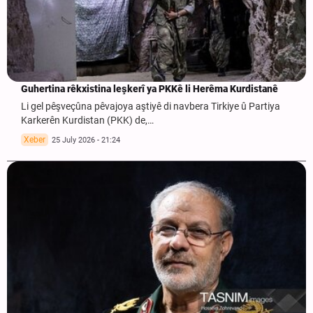
Guhertina rêkxistina leşkerî ya PKKê li Herêma Kurdistanê
Li gel pêşveçûna pêvajoya aştiyê di navbera Tirkiye û Partiya
Karkerên Kurdistan (PKK) de,…
Xeber
25 July 2026 - 21:24