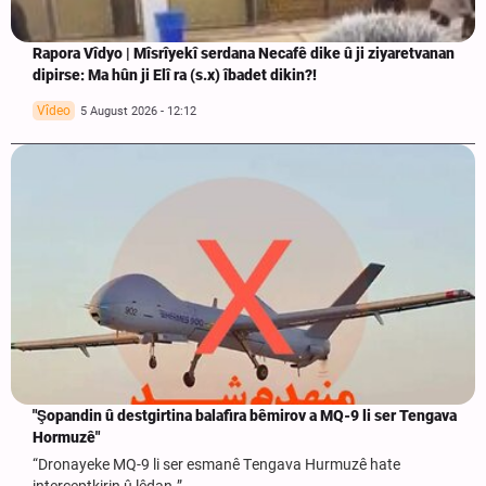
Rapora Vîdyo | Mîsrîyekî serdana Necafê dike û ji ziyaretvanan
dipirse: Ma hûn ji Elî ra (s.x) îbadet dikin?!
Vîdeo
5 August 2026 - 12:12
"Şopandin û destgirtina balafira bêmirov a MQ-9 li ser Tengava
Hormuzê"
“Dronayeke MQ-9 li ser esmanê Tengava Hurmuzê hate