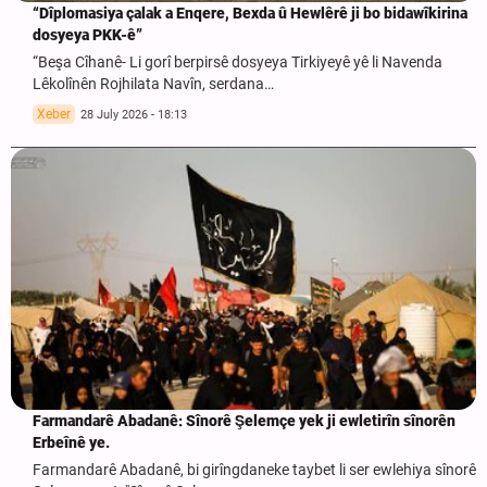
“Dîplomasiya çalak a Enqere, Bexda û Hewlêrê ji bo bidawîkirina
dosyeya PKK-ê”
“Beşa Cîhanê- Li gorî berpirsê dosyeya Tirkiyeyê yê li Navenda
Lêkolînên Rojhilata Navîn, serdana…
Xeber
28 July 2026 - 18:13
Farmandarê Abadanê: Sînorê Şelemçe yek ji ewletirîn sînorên
Erbeînê ye.
Farmandarê Abadanê, bi girîngdaneke taybet li ser ewlehiya sînorê