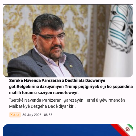
Serokê Navenda Parêzeran a Desthilata Dadweriyê
got:Belgekirina daxuyanîyên Trump piştgiriyek e ji bo şopandina
mafî li forum û saziyên navneteweyî.
“Serokê Navenda Parêzeran, Şarezayên Fermî û Şêwirmendên
Malbatê yê Dezgeha Dadê diyar kir…
Xeber
30 July 2026 - 08:55