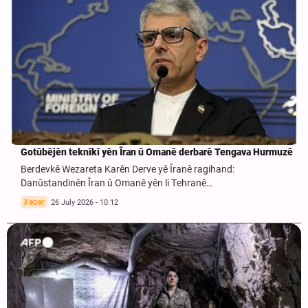
Gotûbêjên teknîkî yên Îran û Omanê derbarê Tengava Hurmuzê
Berdevkê Wezareta Karên Derve yê Îranê ragihand:
Danûstandinên Îran û Omanê yên li Tehranê…
Xeber
26 July 2026 - 10:12