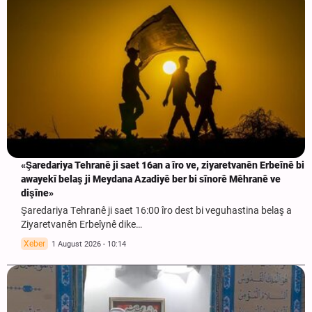
«Şaredariya Tehranê ji saet 16an a îro ve, ziyaretvanên Erbeînê bi
awayekî belaş ji Meydana Azadiyê ber bi sînorê Mêhranê ve
dişîne»
Şaredariya Tehranê ji saet 16:00 îro dest bi veguhastina belaş a
Ziyaretvanên Erbeîynê dike…
Xeber
1 August 2026 - 10:14