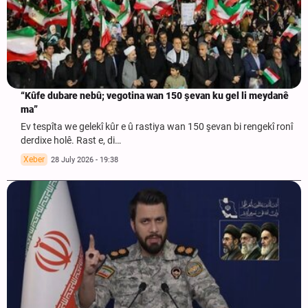
“Kûfe dubare nebû; vegotina wan 150 şevan ku gel li meydanê
ma”
Ev tespîta we gelekî kûr e û rastiya wan 150 şevan bi rengekî ronî
derdixe holê. Rast e, di…
Xeber
28 July 2026 - 19:38