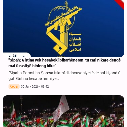
"Sipah: Girtina yek hesabekî bikarhêneran, tu carî nikare dengê
maf û rastiyê bêdeng bike"
"Sipaha Parastina Şoreşa Îslamî di daxuyaniyekê de bal kişand û
got: Girtina hesabê fermî yê…
Xeber
30 July 2026 - 08:42