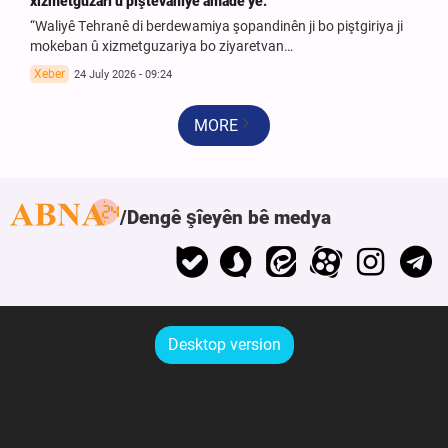
xizmetguzarî û piştevanîyê amade ye.”
“Waliyê Tehranê di berdewamiya şopandinên ji bo piştgiriya ji
mokeban û xizmetguzariya bo ziyaretvan…
Xeber
24 July 2026 - 09:24
MORE
Dengê şîeyên bê medya
Desktop version