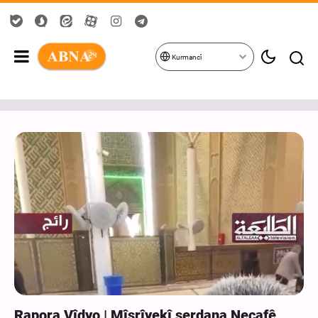
Kurmancî
Rapora Vîdyo | Mîsrîyekî serdana Necafê