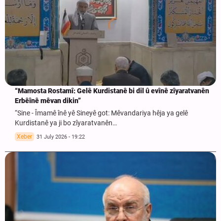
“Mamosta Rostamî: Gelê Kurdistanê bi dil û evînê zîyaratvanên
Erbêînê mêvan dikin”
“Sine - Îmamê înê yê Sineyê got: Mêvandariya hêja ya gelê
Kurdistanê ya ji bo zîyaratvanên…
Xeber
31 July 2026 - 19:22