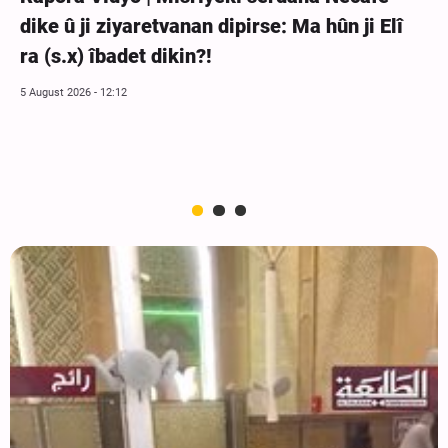
dike û ji ziyaretvanan dipirse: Ma hûn ji Elî
ra (s.x) îbadet dikin?!
5 August 2026 - 12:12