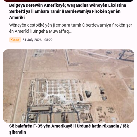
Belgeya Derewên Amerîkayê; Weşandina Wêneyên Lêxistina
Serkeftî ya li Embara Tamîr û Berdewamiya Firokên Şer ên
Amerîkî
Wêneyên destpêkê yên ji embara tamîr û berdewamiya firokên şer
ên Amerîkî li Bingeha Muwaffaq…
Xeber
31 July 2026 - 08:22
Sê balafirên F-35 yên Amerîkayê li Urdunê hatin rûxandin / têk
şikandin