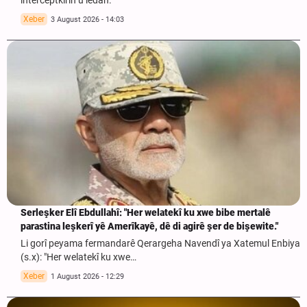
interceptkirin û lêdan.”
Xeber
3 August 2026 - 14:03
Serleşker Elî Ebdullahî: "Her welatekî ku xwe bibe mertalê
parastina leşkerî yê Amerîkayê, dê di agirê şer de bişewite."
Li gorî peyama fermandarê Qerargeha Navendî ya Xatemul Enbiya
(s.x): "Her welatekî ku xwe…
Xeber
1 August 2026 - 12:29