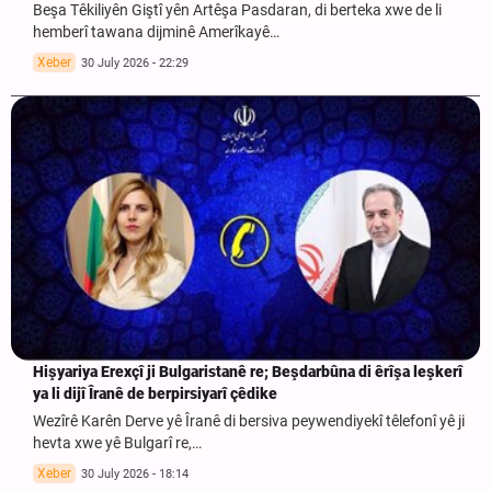
Beşa Têkiliyên Giştî yên Artêşa Pasdaran, di berteka xwe de li
hemberî tawana dijminê Amerîkayê…
Xeber
30 July 2026 - 22:29
Hişyariya Erexçî ji Bulgaristanê re; Beşdarbûna di êrîşa leşkerî
ya li dijî Îranê de berpirsiyarî çêdike
Wezîrê Karên Derve yê Îranê di bersiva peywendiyekî têlefonî yê ji
hevta xwe yê Bulgarî re,…
Xeber
30 July 2026 - 18:14