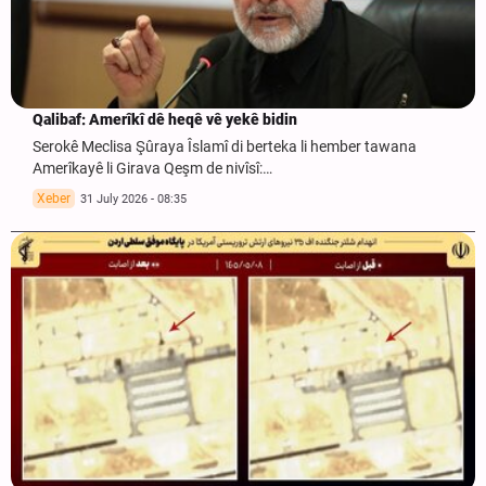
Qalibaf: Amerîkî dê heqê vê yekê bidin
Serokê Meclisa Şûraya Îslamî di berteka li hember tawana
Amerîkayê li Girava Qeşm de nivîsî:…
Xeber
31 July 2026 - 08:35