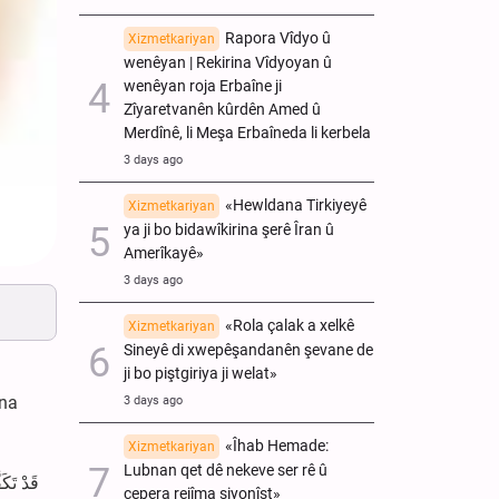
Rapora Vîdyo û
Xizmetkariyan
wenêyan | Rekirina Vîdyoyan û
wenêyan roja Erbaîne ji
Zîyaretvanên kûrdên Amed û
Merdînê, li Meşa Erbaîneda li kerbela
3 days ago
«Hewldana Tirkiyeyê
Xizmetkariyan
ya ji bo bidawîkirina şerê Îran û
Amerîkayê»
3 days ago
«Rola çalak a xelkê
Xizmetkariyan
Sineyê di xwepêşandanên şevane de
ji bo piştgiriya ji welat»
ina
3 days ago
«Îhab Hemade:
Xizmetkariyan
Lubnan qet dê nekeve ser rê û
قَدْ تَكَ
çepera rejîma siyonîst»