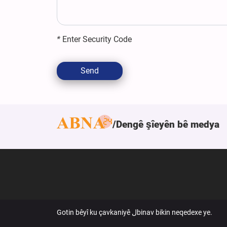
*
Enter Security Code
Send
Dengê şîeyên bê medya
Gotin bêyî ku çavkaniyê لbinav bikin neqedexe ye.