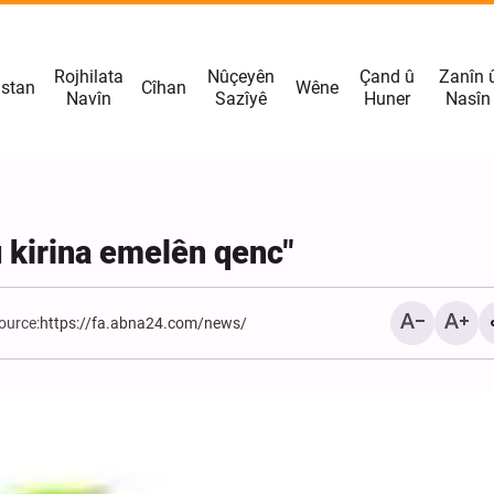
Rojhilata
Nûçeyên
Çand û
Zanîn 
istan
Cîhan
Wêne
Navîn
Sazîyê
Huner
Nasîn
û kirina emelên qenc"
ource:
https://fa.abna24.com/news/
Hukmê girtîgeha hetahet
endamekî rêxistina terorî
DAIŞ’ê li Iraqê hat birîn