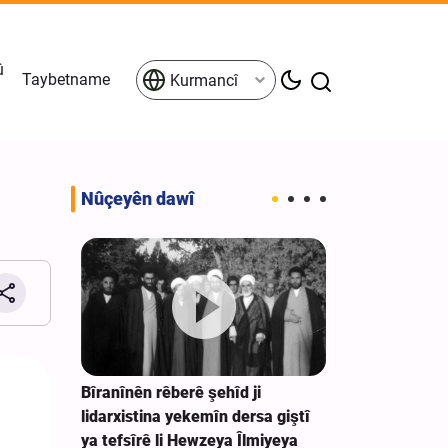
û
Taybetname
Kurmancî
Nûçeyên dawî
ayî bo
Bîranînên rêberê şehîd ji
Ibn-ul-Riza: T
st a
lidarxistina yekemîn dersa giştî
ya Îranê, ji 
ya tefsîrê li Hewzeya Îlmiyeya
îtxalkirî yên 