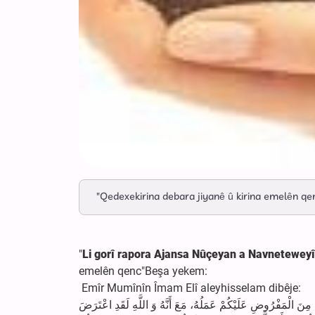
"Qedexekirina debara jiyanê û kirina emelên qe
"
Li gorî rapora Ajansa Nûçeyan a Navneteweyî 
emelên qenc"Beşa yekem:
Emîr Mumînîn
Îmam
Elî aleyhisselam dibêje:
مْ مِنَ الْمَفْرُوضِ عَلَيْكُمْ عَمَلُهُ، مَعَ أَنَّهُ وَ اللَّهِ لَقَدِ اعْتَرَضَ