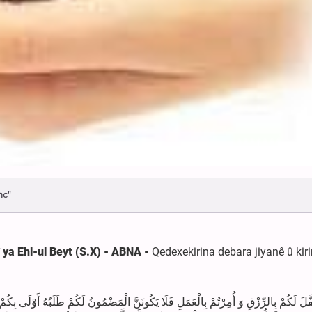
nc"
ya Ehl-ul Beyt (S.X) - ABNA -
Qedexekirina debara jiyanê û kir
فَّلَ لَكُمْ بِالرِّزْقِ وَ أُمِرْتُمْ بِالْعَمَلِ فَلَا يَكُونَنَّ الْمَضْمُونُ لَكُمْ طَلَبُهُ أَوْلَى بِكُ