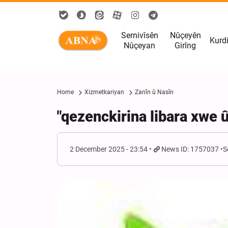
Sernivîsên
Nûçeyên
Kurd
Nûçeyan
Girîng
Home
Xizmetkariyan
Zanîn û Nasîn
"qezenckirina libara xwe 
2 December 2025 - 23:54
News ID: 1757037
S