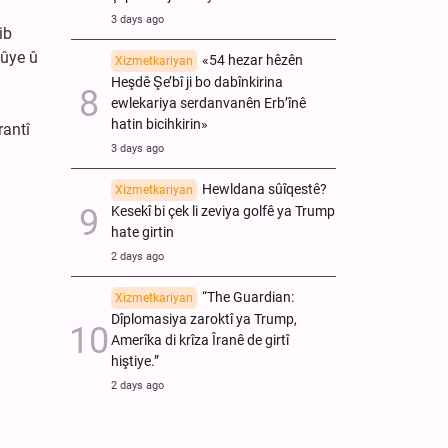
3 days ago
ib
bûye û
«54 hezar hêzên
Xizmetkariyan
Heşdê Şe’bî ji bo dabînkirina
ewlekariya serdanvanên Erb’înê
hatin bicihkirin»
rantî
3 days ago
Hewldana sûîqestê?
Xizmetkariyan
Kesekî bi çek li zeviya golfê ya Trump
hate girtin
2 days ago
“The Guardian:
Xizmetkariyan
Dîplomasiya zaroktî ya Trump,
Amerîka di krîza Îranê de girtî
hiştiye.”
2 days ago