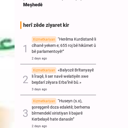
Meşhedê
e.
herî zêde ziyaret kir
“Herêma Kurdistanê li
Xizmetkariyan
cîhanê yekem e; 655 roj bê hikûmet û
bê parlamentoyê!”
2 days ago
«Balyozê Brîtanyayê
Xizmetkariyan
li Îraqê, li ser navê welatiyên xwe
beşdarî zêyara Erba’înê bû.»
3 days ago
“Huseyn (s.x),
Xizmetkariyan
şoreşgerê doza edaletê; berhema
bîrmendekî xiristiyan li bajarê
Kerbelayê hate danasîn”
2 days ago