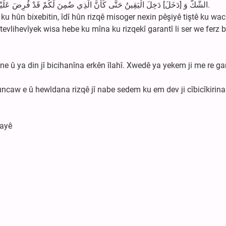
الشَّكُّ وَ [دَخَلَ] دَخِلَ الْيَقِينُ حَتَّى كَأَنَّ الَّذِي ضُمِنَ لَكُمْ قَدْ فُرِضَ عَلَيْكُمْ وَ كَأَنَّ الَّذِي قَدْ فُرِضَ عَلَيْكُمْ قَدْ [وَضِعَ] وُضِعَ عَنْكُمْ.
u hûn bixebitin, îdî hûn rizqê misoger nexin pêşiyê tiştê ku wac
 tevlihevîyek wisa hebe ku mîna ku rizqekî garantî li ser we ferz 
ne û ya din jî bicihanîna erkên îlahî. Xwedê ya yekem ji me re ga
uncaw e û hewldana rizqê jî nabe sedem ku em dev ji cîbicîkirina
xayê