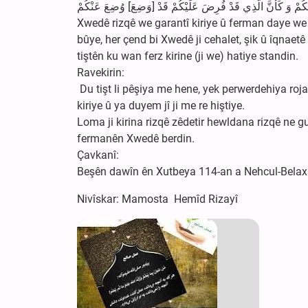
Xwedê rizqê we garantî kiriye û ferman daye we k
bûye, her çend bi Xwedê ji cehalet, şik û îqnaetê
tiştên ku wan ferz kirine (ji we) hatiye standin.
Ravekirin:
Du tişt li pêşiya me hene, yek perwerdehiya roja
kiriye û ya duyem jî ji me re hiştiye.
Loma ji kirina rizqê zêdetir hewldana rizqê ne g
fermanên Xwedê berdin.
Çavkanî:
Beşên dawîn ên Xutbeya 114-an a Nehcul-Bela
Nivîskar: Mamosta Hemîd Rizayî