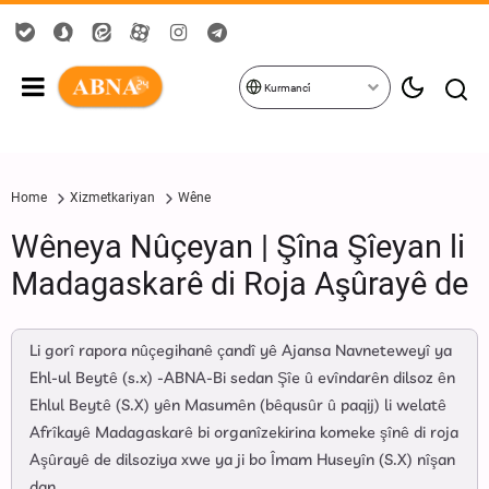
Kurmancî
Home
Xizmetkariyan
Wêne
Wêneya Nûçeyan | Şîna Şîeyan li
Madagaskarê di Roja Aşûrayê de
Li gorî rapora nûçegihanê çandî yê Ajansa Navneteweyî ya
Ehl-ul Beytê (s.x) -ABNA-Bi sedan Şîe û evîndarên dilsoz ên
Ehlul Beytê (S.X) yên Masumên (bêqusûr û paqij) li welatê
Afrîkayê Madagaskarê bi organîzekirina komeke şînê di roja
Aşûrayê de dilsoziya xwe ya ji bo Îmam Huseyîn (S.X) nîşan
dan.