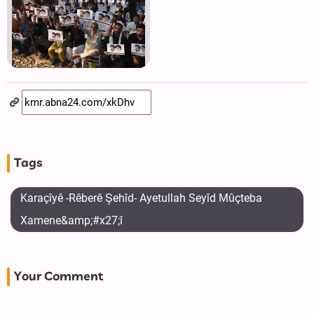
Tags
Karaçîyê -Rêberê Şehîd- Ayetullah Seyîd Mûçteba
Xamene&amp;#x27;î
Your Comment