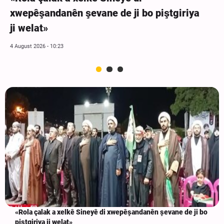
xwepêşandanên şevane de ji bo piştgiriya
ji welat»
4 August 2026 - 10:23
«Rola çalak a xelkê Sineyê di xwepêşandanên şevane de ji bo
piştgiriya ji welat»