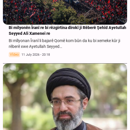
Bi milyonên Îranî re bi rêzgirtina dîrokî ji Rêberê Şehîd Ayetullah
Seyyed Ali Xamenei re
Bi mîlyonan Îranî li bajarê Qomê kom bûn da ku bi xemeke kûr ji
rêberê xwe Ayetullah Seyyed…
Vîdeo
11 July 2026 - 20:18