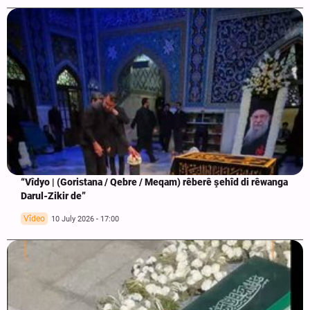
“Vîdyo | (Goristana / Qebre / Meqam) rêberê şehîd di rêwanga
Darul-Zikir de”
Vîdeo
10 July 2026 - 17:00