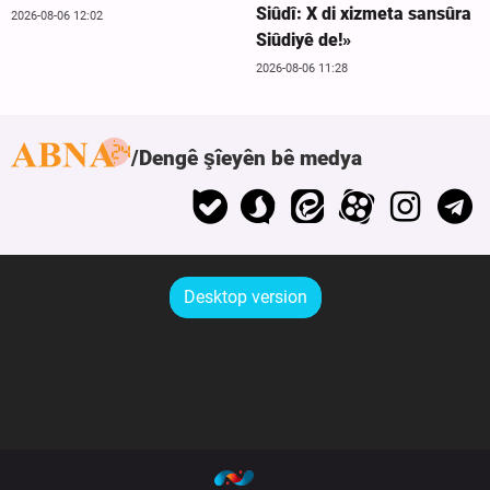
Siûdî: X di xizmeta sansûra
2026-08-06 12:02
Siûdiyê de!»
2026-08-06 11:28
Dengê şîeyên bê medya
Desktop version