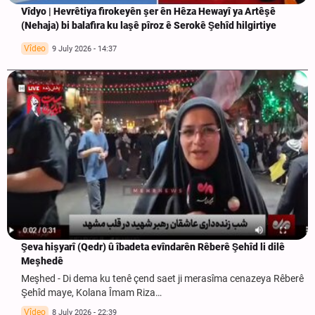
Vîdyo | Hevrêtiya firokeyên şer ên Hêza Hewayî ya Artêşê
(Nehaja) bi balafira ku laşê pîroz ê Serokê Şehîd hilgirtiye
Vîdeo
9 July 2026 - 14:37
Şeva hişyarî (Qedr) û îbadeta evîndarên Rêberê Şehîd li dilê
Meşhedê
Meşhed - Di dema ku tenê çend saet ji merasîma cenazeya Rêberê
Şehîd maye, Kolana Îmam Riza…
Vîdeo
8 July 2026 - 22:39