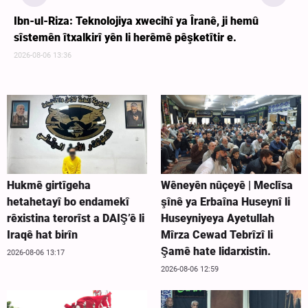
Ibn-ul-Riza: Teknolojiya xwecihî ya Îranê, ji hemû
sîstemên îtxalkirî yên li herêmê pêşketîtir e.
2026-08-06 13:36
Hukmê girtîgeha
Wêneyên nûçeyê | Meclîsa
hetahetayî bo endamekî
şînê ya Erbaîna Huseynî li
rêxistina terorîst a DAIŞ’ê li
Huseyniyeya Ayetullah
Iraqê hat birîn
Mîrza Cewad Tebrîzî li
Şamê hate lidarxistin.
2026-08-06 13:17
2026-08-06 12:59