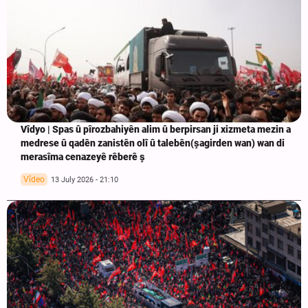
Vîdyo | Spas û pîrozbahiyên alim û berpirsan ji xizmeta mezin a
medrese û qadên zanistên olî û talebên(şagirden wan) wan di
merasîma cenazeyê rêberê ş
Vîdeo
13 July 2026 - 21:10