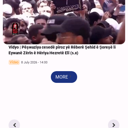
Vîdyo | Pêşwaziya cesedê pîroz yê Rêberê Şehîd ê Şoreşê li
Eywanê Zêrîn ê Hêriya Hezretê Elî (s.x)
Vîdeo
8 July 2026 - 14:00
MORE