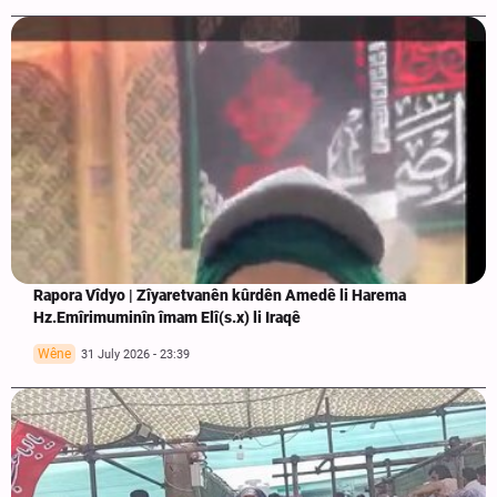
Rapora Vîdyo | Zîyaretvanên kûrdên Amedê li Harema
Hz.Emîrimuminîn îmam Elî(s.x) li Iraqê
Wêne
31 July 2026 - 23:39