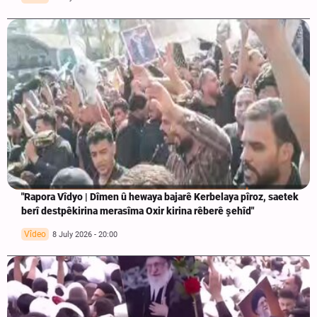
"Rapora Vîdyo | Dîmen û hewaya bajarê Kerbelaya pîroz, saetek
berî destpêkirina merasîma Oxir kirina rêberê şehîd"
Vîdeo
8 July 2026 - 20:00