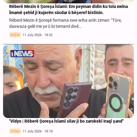
Rêberê Mezin ê Şoreşa Îslamî: Em peyman didin ku tola xwîna
Îmamê şehîd ji kujerên sûcdar û bêşeref bistînin.
Rêberê Mezin ê Şoreşê fermana xwe wiha anîn ziman: "Tûre,
daxwaza gelê me ye û bi temamî divê…
Xeber
11 July 2026 - 18:52
"Vîdyo | Rêberê Şoreşa Îslamî silav ji bo zarokekî Iraqî şand"
Vîdeo
11 July 2026 - 18:18