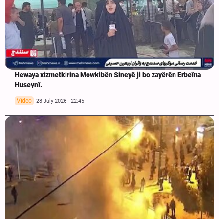
Hewaya xizmetkirina Mowkibên Sineyê ji bo zayêrên Erbeîna
Huseynî.
Vîdeo
28 July 2026 - 22:45