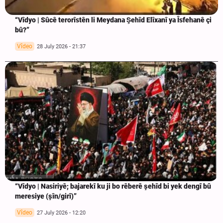
“Vîdyo | Sûcê terorîstên li Meydana Şehîd Elîxanî ya Îsfehanê çi
bû?”
Vîdeo
28 July 2026 - 21:37
“Vîdyo | Nasiriyê; bajarekî ku ji bo rêberê şehîd bi yek dengî bû
meresiye (şîn/girî)”
Vîdeo
27 July 2026 - 12:20