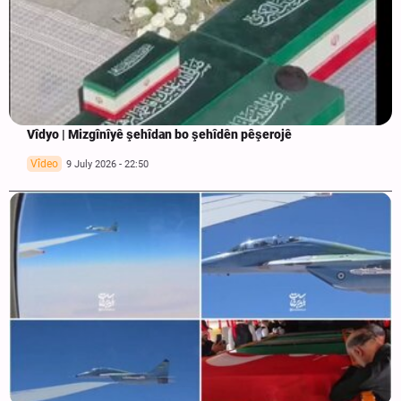
Vîdyo | Mizgînîyê şehîdan bo şehîdên pêşerojê
Vîdeo
9 July 2026 - 22:50