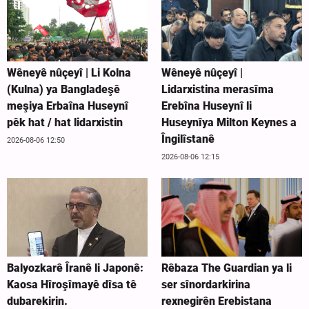
Wêneyê nûçeyî | Li Kolna
Wêneyê nûçeyî |
(Kulna) ya Bangladeşê
Lidarxistina merasîma
meşiya Erbaîna Huseynî
Erebîna Huseynî li
pêk hat / hat lidarxistin
Huseynîya Milton Keynes a
Îngilîstanê
2026-08-06 12:50
2026-08-06 12:15
Balyozkarê Îranê li Japonê:
Rêbaza The Guardian ya li
Kaosa Hîroşîmayê dîsa tê
ser sînordarkirina
dubarekirin.
rexnegirên Erebistana