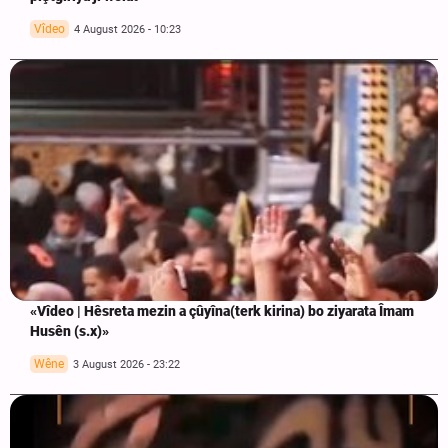
Vîdeo
4 August 2026 - 10:23
«Vîdeo | Hêsreta mezin a çûyîna(terk kirina) bo ziyarata Îmam
Husên (s.x)»
Wêne
3 August 2026 - 23:22