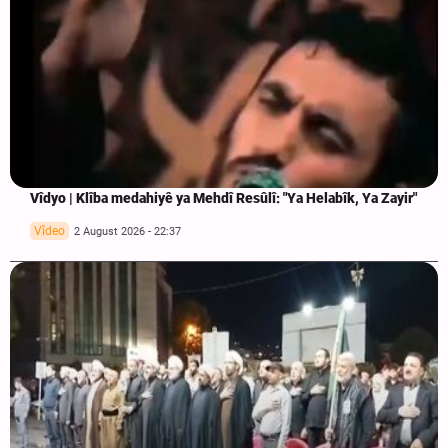
Vîdyo | Klîba medahiyê ya Mehdî Resûlî: "Ya Helabîk, Ya Zayir"
Vîdeo
2 August 2026 - 22:37