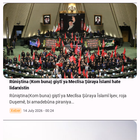
Rûniştina (Kom buna) giştî ya Meclîsa Şûraya Îslamî hate
lidarxistin
Rûniştina(Kom buna) giştî ya Meclîsa Şûraya Îslamî îşev, roja
Duşemê, bi amadebûna piraniya…
Xeber
14 July 2026 - 00:24