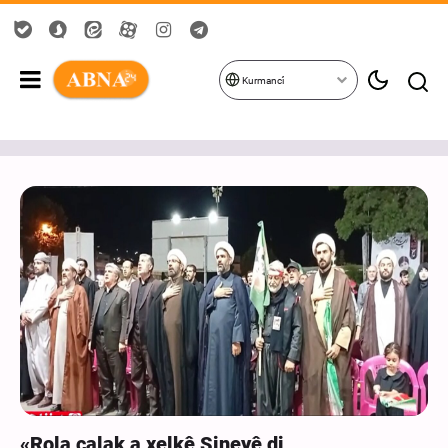
Kurmancî
«Rola çalak a xelkê Sineyê di