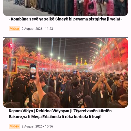
«Kombûna şevê ya xelkê Sineyê bi peyama piştgiriya ji welat»
Vîdeo
2 August 2026 - 11:23
Rapora Vîdyo | Rekirina Vîdyoyan ji Zîyaretvanên kûrdên
Bakure,va li Meşa Erbaîneda li rêka kerbela li Iraqê
Vîdeo
2 August 2026 - 10:36