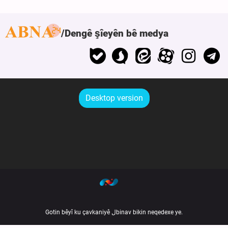
Dengê şîeyên bê medya
Desktop version
Gotin bêyî ku çavkaniyê لbinav bikin neqedexe ye.