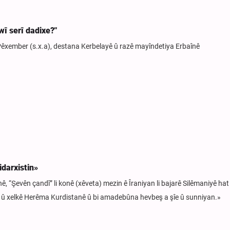
wî serî dadixe?"
a Pêxember (s.x.a), destana Kerbelayê û razê mayîndetiya Erbaînê
idarxistin»
 “Şevên çandî” li konê (xêveta) mezin ê Îraniyan li bajarê Silêmaniyê hat
tkar û xelkê Herêma Kurdistanê û bi amadebûna hevbeş a şîe û sunniyan.»