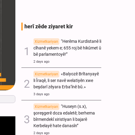
herî zêde ziyaret kir
“Herêma Kurdistanê li
Xizmetkariyan
cîhanê yekem e; 655 roj bê hikûmet û
bê parlamentoyê!”
2 days ago
«Balyozê Brîtanyayê
Xizmetkariyan
li Îraqê, li ser navê welatiyên xwe
beşdarî zêyara Erba’înê bû.»
3 days ago
“Huseyn (s.x),
Xizmetkariyan
şoreşgerê doza edaletê; berhema
bîrmendekî xiristiyan li bajarê
Kerbelayê hate danasîn”
2 days ago