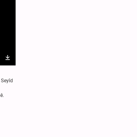
nter
Download
ullscreen
 Seyîd
ê.