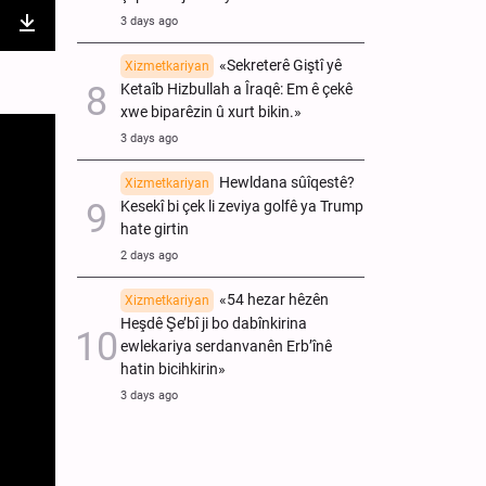
3 days ago
nter
Download
«Sekreterê Giştî yê
Xizmetkariyan
ullscreen
Ketaîb Hizbullah a Îraqê: Em ê çekê
xwe biparêzin û xurt bikin.»
3 days ago
Hewldana sûîqestê?
Xizmetkariyan
Kesekî bi çek li zeviya golfê ya Trump
hate girtin
2 days ago
«54 hezar hêzên
Xizmetkariyan
Heşdê Şe’bî ji bo dabînkirina
ewlekariya serdanvanên Erb’înê
hatin bicihkirin»
3 days ago