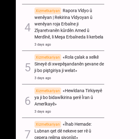
Rapora Vîdyo û
Xizmetkariyan
wenêyan | Rekirina Vîdyoyan û
wenêyan roja Erbaîne ji
Zîyaretvanên kûrdên Amed û
Merdînê, li Meşa Erbaîneda li kerbela
3 days ago
«Rola çalak a xelkê
Xizmetkariyan
Sineyê di xwepêşandanên şevane de
ji bo piştgiriya ji welat»
3 days ago
«Hewldana Tirkiyeyê
Xizmetkariyan
ya ji bo bidawîkirina şerê Îran û
Amerîkayê»
3 days ago
«Îhab Hemade:
Xizmetkariyan
Lubnan qet dê nekeve ser rê û
çepera rejîma siyonîst»