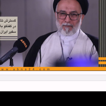
Meşhedê
e.