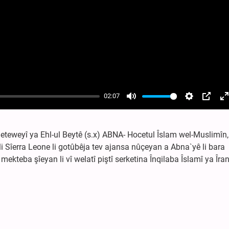
02:07
Mute
Settings
PIP
E
f
eteweyî ya Ehl-ul Beytê (s.x) ABNA- Hocetul Îslam wel-Muslimîn,
 li Sîerra Leone li gotûbêja tev ajansa nûçeyan a Abna`yê li bara
 mekteba şîeyan li vî welatî piştî serketina Înqilaba Îslamî ya Îran