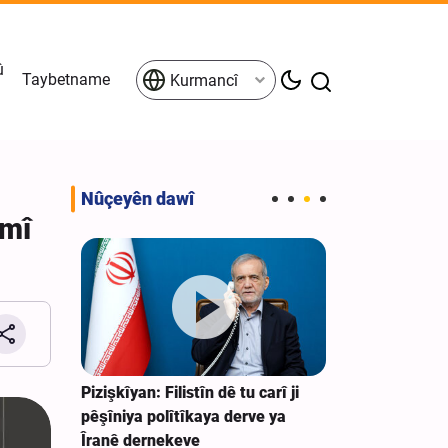
û
Taybetname
Kurmancî
Nûçeyên dawî
amî
xwecihî
Pizişkîyan: Filistîn dê tu carî ji
Hukmê girtîge
ên
pêşîniya polîtîkaya derve ya
endamekî rêxi
şketîtir
Îranê dernekeve
DAIŞ’ê li Iraqê