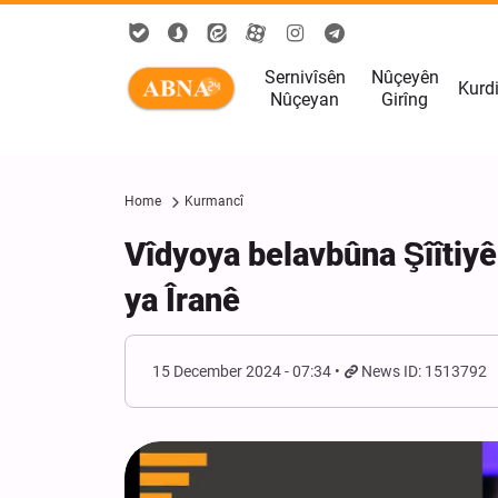
Sernivîsên
Nûçeyên
Kurd
Nûçeyan
Girîng
Home
Kurmancî
Vîdyoya belavbûna Şîîtiyê
ya Îranê
15 December 2024 - 07:34
News ID: 1513792
Hukmê girtîgeha hetahetayî bo
endamekî rêxistina terorîst a
DAIŞ’ê li Iraqê hat birîn