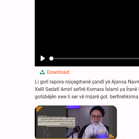
Play
Download
Li gorî rapora nûçegihanê çandî yê Ajansa Navn
Xelîl Sedatî Amirî sefîrê Komara Îslamî ya Îranê
gotûbêjên xwe li ser vê mijarê got. berfirehkirina