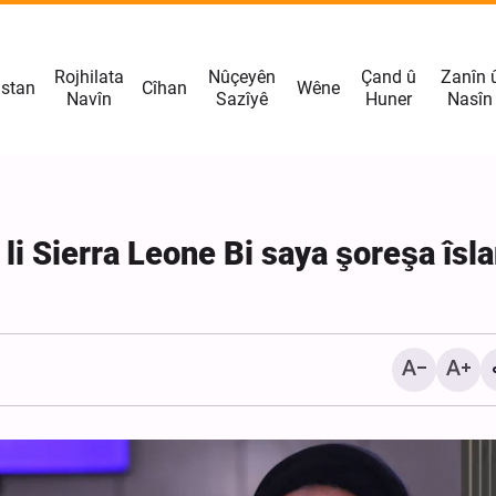
Rojhilata
Nûçeyên
Çand û
Zanîn 
istan
Cîhan
Wêne
Navîn
Sazîyê
Huner
Nasîn
 li Sierra Leone Bi saya şoreşa îsl
Bîranînên rêberê şehîd ji
Ibn-ul-Riza: Teknolojiya 
lidarxistina yekemîn dersa giştî
ya Îranê, ji hemû sîstem
ya tefsîrê li Hewzeya Îlmiyeya
îtxalkirî yên li herêmê pê