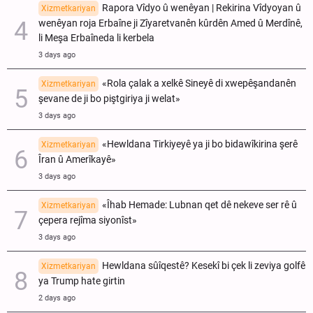
Rapora Vîdyo û wenêyan | Rekirina Vîdyoyan û
Xizmetkariyan
wenêyan roja Erbaîne ji Zîyaretvanên kûrdên Amed û Merdînê,
li Meşa Erbaîneda li kerbela
3 days ago
«Rola çalak a xelkê Sineyê di xwepêşandanên
Xizmetkariyan
şevane de ji bo piştgiriya ji welat»
3 days ago
«Hewldana Tirkiyeyê ya ji bo bidawîkirina şerê
Xizmetkariyan
Îran û Amerîkayê»
3 days ago
«Îhab Hemade: Lubnan qet dê nekeve ser rê û
Xizmetkariyan
çepera rejîma siyonîst»
3 days ago
Hewldana sûîqestê? Kesekî bi çek li zeviya golfê
Xizmetkariyan
ya Trump hate girtin
2 days ago