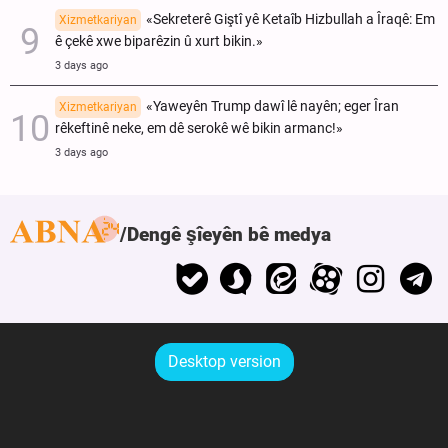
«Sekreterê Giştî yê Ketaîb Hizbullah a Îraqê: Em
Xizmetkariyan
ê çekê xwe biparêzin û xurt bikin.»
3 days ago
«Yaweyên Trump dawî lê nayên; eger Îran
Xizmetkariyan
rêkeftinê neke, em dê serokê wê bikin armanc!»
3 days ago
Dengê şîeyên bê medya
Desktop version