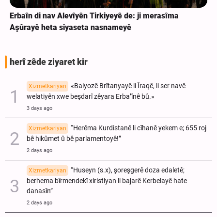
Erbaîn di nav Alevîyên Tirkiyeyê de: ji merasîma
Aşûrayê heta siyaseta nasnameyê
herî zêde ziyaret kir
«Balyozê Brîtanyayê li Îraqê, li ser navê
Xizmetkariyan
welatiyên xwe beşdarî zêyara Erba’înê bû.»
3 days ago
“Herêma Kurdistanê li cîhanê yekem e; 655 roj
Xizmetkariyan
bê hikûmet û bê parlamentoyê!”
2 days ago
“Huseyn (s.x), şoreşgerê doza edaletê;
Xizmetkariyan
berhema bîrmendekî xiristiyan li bajarê Kerbelayê hate
danasîn”
2 days ago