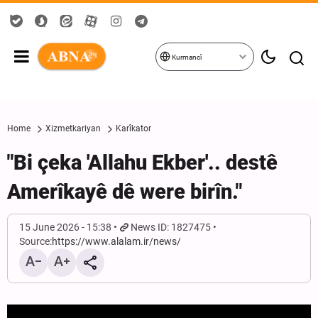
Kurmancî
Home
Xizmetkariyan
Karîkator
"Bi çeka 'Allahu Ekber'.. destê
Amerîkayê dê were birîn."
15 June 2026 - 15:38
News ID: 1827475
Source:
https://www.alalam.ir/news/