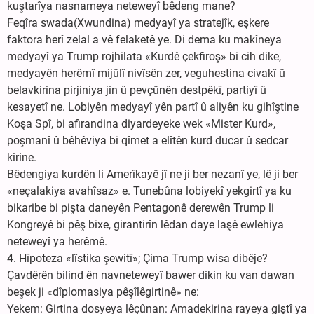
kuştarîya nasnameya neteweyî bêdeng mane?
Feqîra swada(Xwundina) medyayî ya stratejîk, eşkere
faktora herî zelal a vê felaketê ye. Di dema ku makîneya
medyayî ya Trump rojhilata «Kurdê çekfiroş» bi cih dike,
medyayên herêmî mijûlî nivîsên zer, veguhestina civakî û
belavkirina pirjiniya jin û pevçûnên destpêkî, partiyî û
kesayetî ne. Lobiyên medyayî yên partî û aliyên ku gihîştine
Koşa Spî, bi afirandina diyardeyeke wek «Mister Kurd»,
poşmanî û bêhêviya bi qîmet a elîtên kurd ducar û sedcar
kirine.
Bêdengiya kurdên li Amerîkayê jî ne ji ber nezanî ye, lê ji ber
«neçalakiya avahîsaz» e. Tunebûna lobiyekî yekgirtî ya ku
bikaribe bi pişta daneyên Pentagonê derewên Trump li
Kongreyê bi pêş bixe, girantirîn lêdan daye laşê ewlehiya
neteweyî ya herêmê.
4. Hîpoteza «lîstika şewitî»; Çima Trump wisa dibêje?
Çavdêrên bilind ên navneteweyî bawer dikin ku van dawan
beşek ji «dîplomasiya pêşîlêgirtinê» ne:
Yekem: Girtina dosyeya lêçûnan: Amadekirina rayeya giştî ya