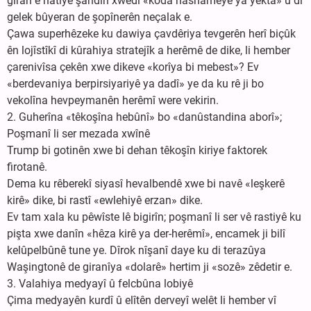
giran ê hatiye şandin xwedî «koda nasnameyê ya yekta» û di
gelek bûyeran de şopînerên neçalak e.
Çawa superhêzeke ku dawiya çavdêriya tevgerên herî biçûk
ên lojîstîkî di kûrahiya stratejîk a herêmê de dike, li hember
çarenivîsa çekên xwe dikeve «korîya bi mebest»? Ev
«berdevaniya berpirsiyariyê ya dadî» ye da ku rê ji bo
vekolîna hevpeymanên herêmî were vekirin.
2. Guherîna «têkoşîna hebûnî» bo «danûstandina aborî»;
Poşmanî li ser mezada xwînê
Trump bi gotinên xwe bi dehan têkoşîn kiriye faktorek
firotanê.
Dema ku rêberekî siyasî hevalbendê xwe bi navê «leşkerê
kirê» dike, bi rastî «ewlehiyê erzan» dike.
Ev tam xala ku pêwîste lê bigirîn; poşmanî li ser vê rastiyê ku
pişta xwe danîn «hêza kirê ya der-herêmî», encamek ji bilî
kelûpelbûnê tune ye. Dîrok nîşanî daye ku di terazûya
Waşingtonê de giranîya «dolarê» hertim ji «sozê» zêdetir e.
3. Valahiya medyayî û felcbûna lobiyê
Çima medyayên kurdî û elîtên derveyî welêt li hember vî