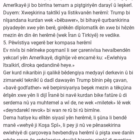
Amerîkayê ji bo birrîna temam a piştgiriyên darayî û leşkerî.
Duyem: Xweşkirina taktîkî ya lîstikvanên herêmî: Trump bi
nîşandana kurdan wek «bêbawer», bi bihayê qurbankirina
piyadeyên xwe yên berê, girêkên dîplomatîk ên xwe bi hêzên
mezin ên din ên herêmê (wek Îran û Tirkiyê) re vedike.
5. Pêwîstiya vegerê ber kompasa herêmî
Ev nivîs bi nêrîneke poşmanî li ser çarenivîsa hevalbendên
yekcarî yên Amerîkayê, digihîje vê encamê ku: «Ewlehiya
îtxalkirî, dîroka qedandinê heye.»
Ger kurd nikaribin ji qalikê bêdengiya medyayî derkevin û bi
zimanekî teknîkî û dadî dawayên Trump bînin pêş çavan,
«bavê godfather» wê berpirsiyariya beşek mezin a têkçûna
êrîşên xwe yên li dijî Îranê bi navê kurdan bike fatûre û di
serdema nû ya muhtemel a wî de, ne wek «miletek» lê wek
«deyndarekî revok» bi wan re rû bi rû bimîne.
Dema hatiye ku elîtên siyasî yên herêmê, li şûna li bendê
manê «wehyê ji Koşa Spî», li pey ji nû ve pênasekirina
ewlehiyê di çarçoveya hevbendiya herêmî û pişta xwe danîn