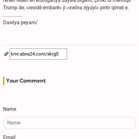
rehên resen ên erdnîgariya dayikê bigerin; çimkî di mentiqa
Trump de, «residê embarê» ji «xwîna rijyayî» pirtir qîmet e.
...............
Dawîya peyam/
Your Comment
Name
Email