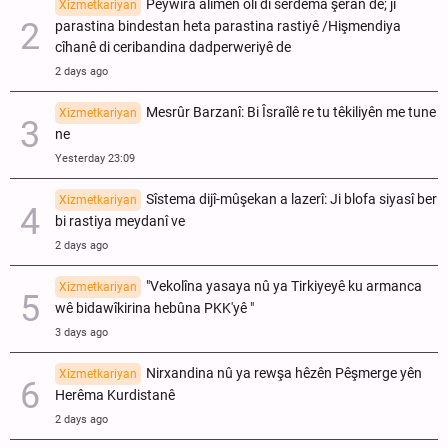
Peywira alimên olî di serdema şeran de; ji
Xizmetkariyan
parastina bindestan heta parastina rastiyê /Hişmendiya
cîhanê di ceribandina dadperweriyê de
2 days ago
Mesrûr Barzanî: Bi Îsraîlê re tu têkiliyên me tune
Xizmetkariyan
ne
Yesterday 23:09
Sîstema dijî-mûşekan a lazerî: Ji blofa siyasî ber
Xizmetkariyan
bi rastiya meydanî ve
2 days ago
"Vekolîna yasaya nû ya Tirkiyeyê ku armanca
Xizmetkariyan
wê bidawîkirina hebûna PKK'yê "
3 days ago
Nirxandina nû ya rewşa hêzên Pêşmerge yên
Xizmetkariyan
Herêma Kurdistanê
2 days ago