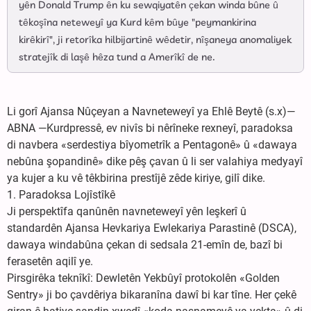
yên Donald Trump ên ku sewqiyatên çekan winda bûne û
têkoşîna neteweyî ya Kurd kêm bûye "peymankirina
kirêkirî", ji retorîka hilbijartinê wêdetir, nîşaneya anomaliyek
stratejîk di laşê hêza tund a Amerîkî de ne.
Li gorî Ajansa Nûçeyan a Navneteweyî ya Ehlê Beytê (s.x)—
ABNA —Kurdpressê, ev nivîs bi nêrîneke rexneyî, paradoksa
di navbera «serdestiya bîyometrîk a Pentagonê» û «dawaya
nebûna şopandinê» dike pêş çavan û li ser valahiya medyayî
ya kujer a ku vê têkbirina prestîjê zêde kiriye, gilî dike.
1. Paradoksa Lojîstîkê
Ji perspektîfa qanûnên navneteweyî yên leşkerî û
standardên Ajansa Hevkariya Ewlekariya Parastinê (DSCA),
dawaya windabûna çekan di sedsala 21-emîn de, bazî bi
ferasetên aqilî ye.
Pirsgirêka teknîkî: Dewletên Yekbûyî protokolên «Golden
Sentry» ji bo çavdêriya bikaranîna dawî bi kar tîne. Her çekê