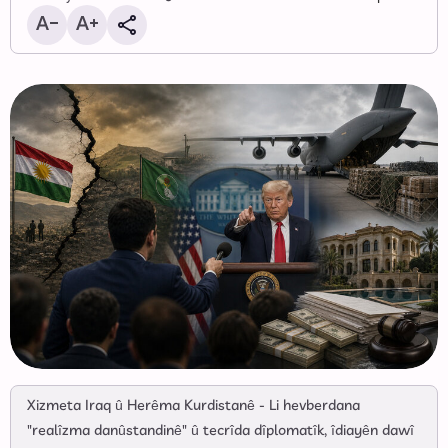
Xizmeta Iraq û Herêma Kurdistanê - Li hevberdana
"realîzma danûstandinê" û tecrîda dîplomatîk, îdiayên dawî