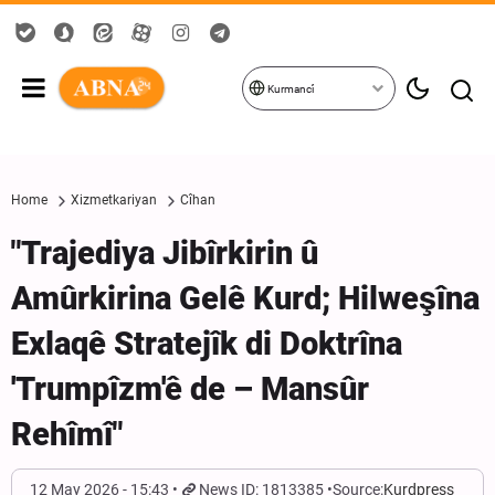
Kurmancî
Home
Xizmetkariyan
Cîhan
"Trajediya Jibîrkirin û
Amûrkirina Gelê Kurd; Hilweşîna
Exlaqê Stratejîk di Doktrîna
'Trumpîzm'ê de – Mansûr
Rehîmî"
12 May 2026 - 15:43
News ID: 1813385
Source:
Kurdpress