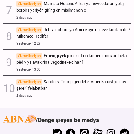
Mamsta Husênî: Alîkariya hewcedaran yek ji
Xizmetkariyan
berpirsiyariyên girîng ên misilmanan e
2 days ago
Jehra dubare ya Amerîkayê di devê kurdan de /
Xizmetkariyan
Mihemed Hadîfer
Yesterday 12:29
Erbeîn; ji yek ji mezintirîn komên mirovan heta
Xizmetkariyan
pêdiviya avakirina vegotineke cîhanî
Yesterday 13:00
Sanders: Trump gendel e, Amerîka xistiye nav
Xizmetkariyan
şerekî felaketbar
2 days ago
Dengê şîeyên bê medya