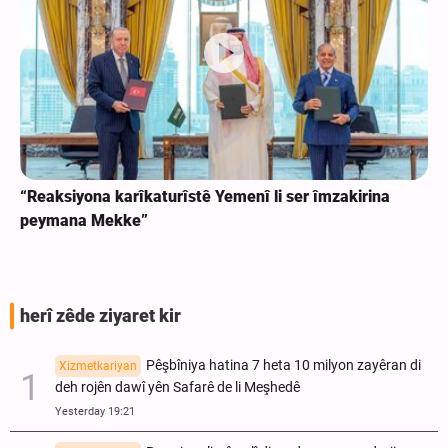
“Reaksiyona karîkaturîstê Yemenî li ser îmzakirina
peymana Mekke”
herî zêde ziyaret kir
Pêşbîniya hatina 7 heta 10 milyon zayêran di
Xizmetkariyan
deh rojên dawî yên Safarê de li Meşhedê
Yesterday 19:21