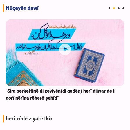
Nûçeyên dawî
"Sira serkeftinê di zeviyên(di qadên) herî dijwar de li
gorî nêrîna rêberê şehîd"
herî zêde ziyaret kir