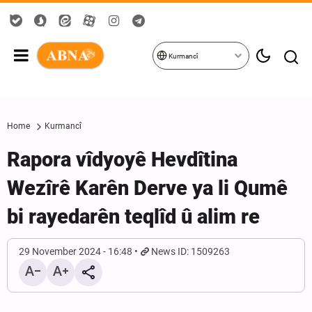
Kurmancî
Home
Kurmancî
Rapora vîdyoyê Hevdîtina
Wezîrê Karên Derve ya li Qumê
bi rayedarên teqlîd û alim re
29 November 2024 - 16:48
News ID: 1509263