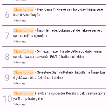
«Hewldana Tirkiyeyê ya ji bo bidawîkirina şerê
Xizmetkariyan
Îran û Amerîkayê»
3 days ago
«Îhab Hemade: Lubnan qet dê nekeve ser rê û
Xizmetkariyan
çepera rejîma siyonîst»
3 days ago
«54 hezar hêzên Heşdê Şe’bî ji bo dabînkirina
Xizmetkariyan
ewlekariya serdanvanên Erb’înê hatin bicihkirin»
3 days ago
«Sekreterê Giştî yê Ketaîb Hizbullah a Îraqê: Em
Xizmetkariyan
ê çekê xwe biparêzin û xurt bikin.»
3 days ago
Hewldana sûîqestê? Kesekî bi çek li zeviya golfê
Xizmetkariyan
ya Trump hate girtin
2 days ago