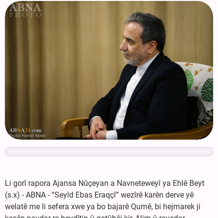
Li gorî rapora Ajansa Nûçeyan a Navneteweyî ya Ehlê Beyt
(s.x) - ABNA - “Seyîd Ebas Eraqçî” wezîrê karên derve yê
welatê me li sefera xwe ya bo bajarê Qumê, bi hejmarek ji