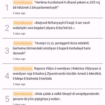
“Herêma Kurdistanê li cîhanê yekem e; 655 roj
Xizmetkariyan
bê hikûmet û bê parlamentoyê!”
2 days ago
«Balyozê Brîtanyayê li Îraqê, li ser navê
Xizmetkariyan
welatiyên xwe beşdarî zêyara Erba’înê bû.»
3 days ago
“Huseyn (s.x), şoreşgerê doza edaletê;
Xizmetkariyan
berhema bîrmendekî xiristiyan li bajarê Kerbelayê hate
danasîn”
2 days ago
Rapora Vîdyo û wenêyan | Rekirina Vîdyoyan û
Xizmetkariyan
wenêyan roja Erbaîne ji Zîyaretvanên kûrdên Amed û Merdînê,
li Meşa Erbaîneda li kerbela
3 days ago
«Rola çalak a xelkê Sineyê di xwepêşandanên
Xizmetkariyan
şevane de ji bo piştgiriya ji welat»
3 days ago