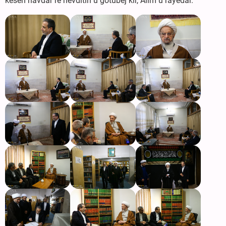
kesên navdar re hevdîtin û gotûbêj kir, Alim û rayedar.