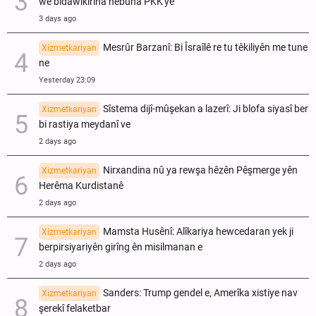
wê bidawîkirina hebûna PKK'yê "
3 days ago
Mesrûr Barzanî: Bi Îsraîlê re tu têkiliyên me tune
Xizmetkariyan
ne
Yesterday 23:09
Sîstema dijî-mûşekan a lazerî: Ji blofa siyasî ber
Xizmetkariyan
bi rastiya meydanî ve
2 days ago
Nirxandina nû ya rewşa hêzên Pêşmerge yên
Xizmetkariyan
Herêma Kurdistanê
2 days ago
Mamsta Husênî: Alîkariya hewcedaran yek ji
Xizmetkariyan
berpirsiyariyên girîng ên misilmanan e
2 days ago
Sanders: Trump gendel e, Amerîka xistiye nav
Xizmetkariyan
şerekî felaketbar