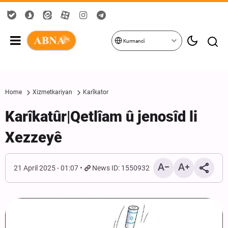
Kurmancî
Home
Xizmetkariyan
Karîkator
Karîkatûr|Qetlîam û jenosîd li
Xezzeyê
21 April 2025 - 01:07
News ID: 1550932