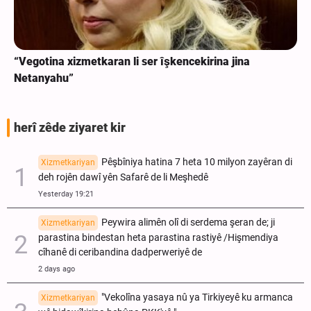
“Vegotina xizmetkaran li ser îşkencekirina jina
Netanyahu”
herî zêde ziyaret kir
Pêşbîniya hatina 7 heta 10 milyon zayêran di
Xizmetkariyan
deh rojên dawî yên Safarê de li Meşhedê
Yesterday 19:21
Peywira alimên olî di serdema şeran de; ji
Xizmetkariyan
parastina bindestan heta parastina rastiyê /Hişmendiya
cîhanê di ceribandina dadperweriyê de
2 days ago
"Vekolîna yasaya nû ya Tirkiyeyê ku armanca
Xizmetkariyan