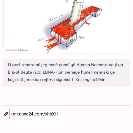
Li gorî rapora nûçegihanê çandî yê Ajansa Navneteweyî ya
Ehl-ul Beytê (s.x) EBNA-Hûn wêneyê hunermendekî yê
kuştin û jenosîda rejîma siyonîst li Xezzeyê dibînin.