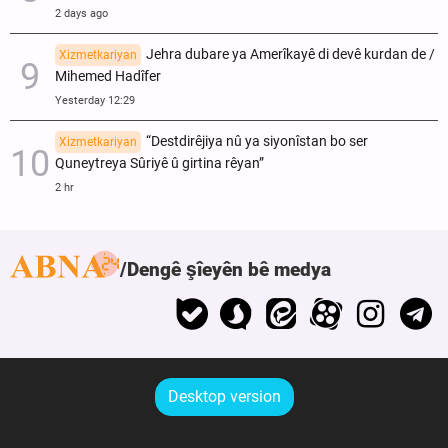
2 days ago
Jehra dubare ya Amerîkayê di devê kurdan de /
Xizmetkariyan
Mihemed Hadîfer
Yesterday 12:29
“Destdirêjiya nû ya siyonîstan bo ser
Xizmetkariyan
Quneytreya Sûriyê û girtina rêyan”
2 hr
Dengê şîeyên bê medya
Desktop version