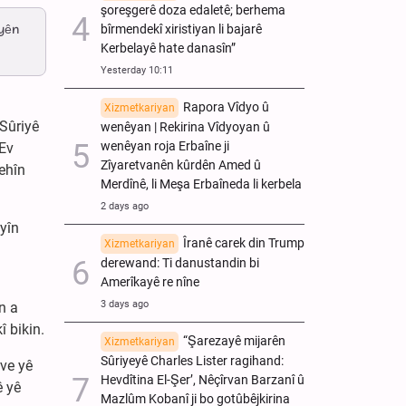
şoreşgerê doza edaletê; berhema
iyên
bîrmendekî xiristiyan li bajarê
Kerbelayê hate danasîn”
Yesterday 10:11
Rapora Vîdyo û
Xizmetkariyan
Sûriyê
wenêyan | Rekirina Vîdyoyan û
wenêyan roja Erbaîne ji
 Ev
Zîyaretvanên kûrdên Amed û
ehîn
Merdînê, li Meşa Erbaîneda li kerbela
2 days ago
yîn
Îranê carek din Trump
Xizmetkariyan
derewand: Ti danustandin bi
Amerîkayê re nîne
3 days ago
n a
 bikin.
“Şarezayê mijarên
Xizmetkariyan
Sûriyeyê Charles Lister ragihand:
rve yê
Hevdîtina El-Şer’, Nêçîrvan Barzanî û
ê yê
Mazlûm Kobanî ji bo gotûbêjkirina