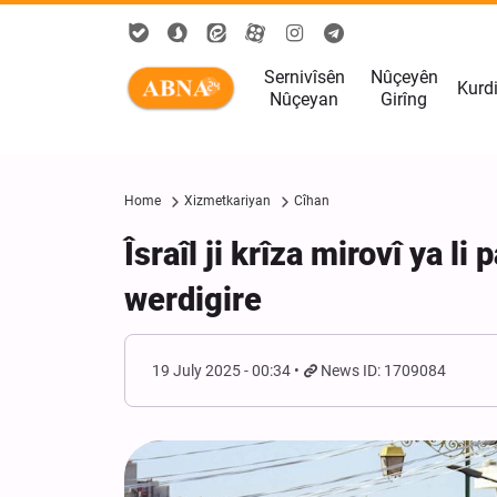
Sernivîsên
Nûçeyên
Kurd
Nûçeyan
Girîng
Home
Xizmetkariyan
Cîhan
Îsraîl ji krîza mirovî ya 
werdigire
19 July 2025 - 00:34
News ID: 1709084