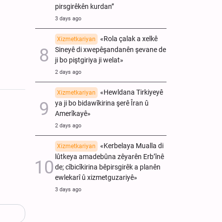
pirsgirêkên kurdan”
3 days ago
«Rola çalak a xelkê
Xizmetkariyan
Sineyê di xwepêşandanên şevane de
ji bo piştgiriya ji welat»
2 days ago
«Hewldana Tirkiyeyê
Xizmetkariyan
ya ji bo bidawîkirina şerê Îran û
Amerîkayê»
2 days ago
«Kerbelaya Mualla di
Xizmetkariyan
lûtkeya amadebûna zêyarên Erb’înê
de; cîbicîkirina bêpirsgirêk a planên
ewlekarî û xizmetguzariyê»
3 days ago