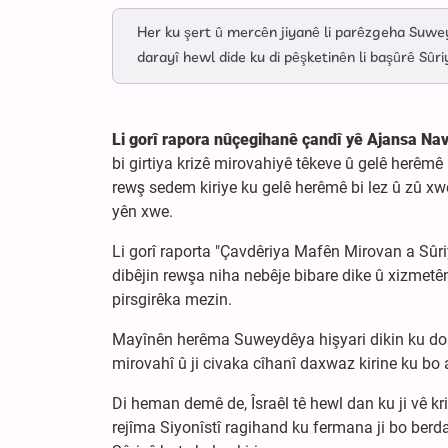
Her ku şert û mercên jiyanê li parêzgeha Suweyd
darayî hewl dide ku di pêşketinên li başûrê Sûri
Li gorî rapora nûçegihanê çandî yê Ajansa Na
bi girtiya krizê mirovahiyê têkeve û gelê herêmê
rewş sedem kiriye ku gelê herêmê bi lez û zû xw
yên xwe.
Li gorî raporta "Çavdêriya Mafên Mirovan a Sûri
dibêjin rewşa niha nebêje bibare dike û xizmetên
pirsgirêka mezin.
Mayînên herêma Suweydêya hişyari dikin ku dom
mirovahî û ji civaka cîhanî daxwaz kirine ku bo 
Di heman demê de, Îsraêl tê hewl dan ku ji vê kri
rejîma Siyonîstî ragihand ku fermana ji bo berd