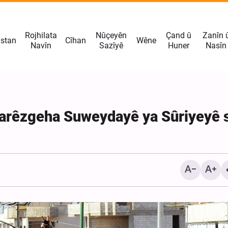
Rojhilata
Nûçeyên
Çand û
Zanîn 
istan
Cîhan
Wêne
Navîn
Sazîyê
Huner
Nasîn
li parêzgeha Suweydayê ya Sûriyeyê 
Yehya Serî‘: Yemen di De
Sor de heştemîn neftkeş
hedef girt