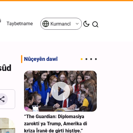
û
Taybetname
Kurmancî
Nûçeyên dawî
sûd
“Heşdî Şebî h
bajarê Samara
ryaya
“The Guardian: Dîplomasiya
a Siûdî
zaroktî ya Trump, Amerîka di
krîza Îranê de girtî hiştiye.”