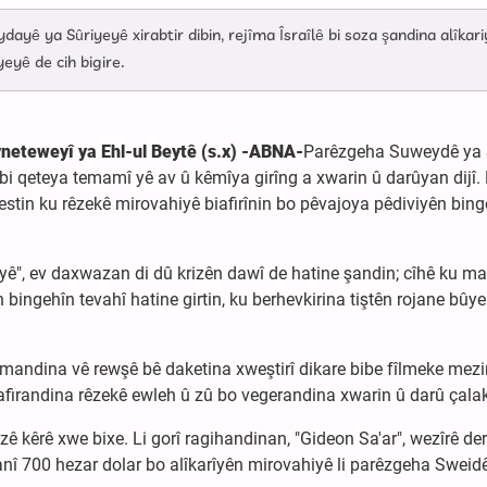
ayê ya Sûriyeyê xirabtir dibin, rejîma Îsraîlê bi soza şandina alîkar
yeyê de cih bigire.
vneteweyî ya Ehl-ul Beytê (s.x) -ABNA-
Parêzgeha Suweydê ya 
 bi qeteya temamî yê av û kêmîya girîng a xwarin û darûyan dijî.
estin ku rêzekê mirovahiyê biafirînin bo pêvajoya pêdiviyên bing
yê", ev daxwazan di dû krizên dawî de hatine şandin; cîhê ku ma
 bingehîn tevahî hatine girtin, ku berhevkirina tiştên rojane bûye
andina vê rewşê bê daketina xweştirî dikare bibe fîlmeke mezi
afirandina rêzekê ewleh û zû bo vegerandina xwarin û darû çalakî
zê kêrê xwe bixe. Li gorî ragihandinan, "Gideon Sa'ar", wezîrê de
anî 700 hezar dolar bo alîkarîyên mirovahiyê li parêzgeha Sweid