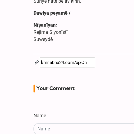
Sûriyê hate belav kirin.
Dawiya peyamê /
Nîşanîyan:
Rejîma Siyonîstî
Suweydê
Your Comment
Name