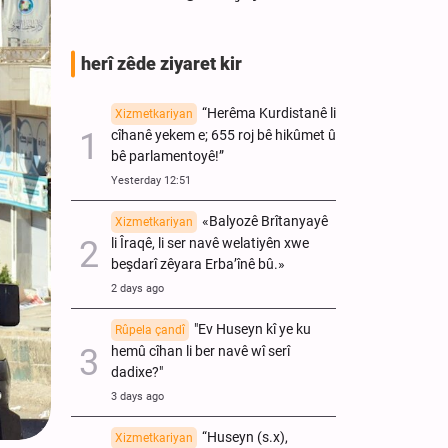
herî zêde ziyaret kir
“Herêma Kurdistanê li
Xizmetkariyan
cîhanê yekem e; 655 roj bê hikûmet û
bê parlamentoyê!”
Yesterday 12:51
«Balyozê Brîtanyayê
Xizmetkariyan
li Îraqê, li ser navê welatiyên xwe
beşdarî zêyara Erba’înê bû.»
2 days ago
"Ev Huseyn kî ye ku
Rûpela çandî
hemû cîhan li ber navê wî serî
dadixe?"
3 days ago
“Huseyn (s.x),
Xizmetkariyan