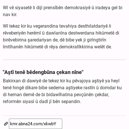
Wî vê siyasetê li dijî prensîbên demokrasiyê û iradeya gel bi
nav kir.
Wî tekez kir ku vegerandina tevahiya desthilatdariyê li
rêveberiyên herêmî û dawîanîna destwerdana hikûmetê di
birêvebirina şaredariyan de, dê bibe yek ji girîngtirîn
îmtîhanên hikûmetê di rêya demokratîkkirina welêt de.
"Aştî tenê bêdengbûna çekan nîne"
Bakirxan di dawiyê de tekez kir ku pêvajoya aştiyê ya heyî
tenê hingê dikare bibe sedema aştiyeke rastîn û domdar ku
di heman demê de bi bidawîhatina pevçûnên çekdar,
reformên siyasî û dadî jî bên sepandin.