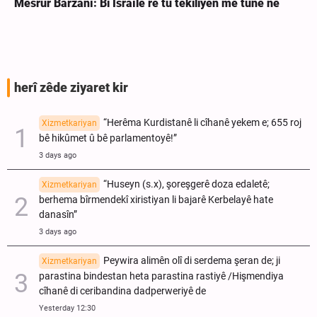
Mesrûr Barzanî: Bi Îsraîlê re tu têkiliyên me tune ne
herî zêde ziyaret kir
“Herêma Kurdistanê li cîhanê yekem e; 655 roj
Xizmetkariyan
bê hikûmet û bê parlamentoyê!”
3 days ago
“Huseyn (s.x), şoreşgerê doza edaletê;
Xizmetkariyan
berhema bîrmendekî xiristiyan li bajarê Kerbelayê hate
danasîn”
3 days ago
Peywira alimên olî di serdema şeran de; ji
Xizmetkariyan
parastina bindestan heta parastina rastiyê /Hişmendiya
cîhanê di ceribandina dadperweriyê de
Yesterday 12:30