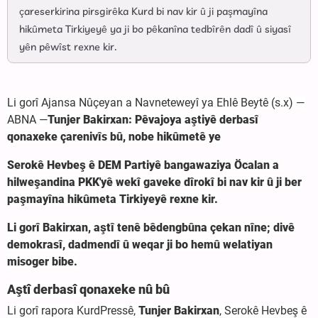
çareserkirina pirsgirêka Kurd bi nav kir û ji paşmayîna
hikûmeta Tirkiyeyê ya ji bo pêkanîna tedbîrên dadî û siyasî
yên pêwîst rexne kir.
Li gorî Ajansa Nûçeyan a Navneteweyî ya Ehlê Beytê (s.x) —
ABNA —
Tunjer Bakirxan: Pêvajoya aştiyê derbasî
qonaxeke çarenivîs bû, nobe hikûmetê ye
Serokê Hevbeş ê DEM Partiyê bangawaziya Öcalan a
hilweşandina PKK'yê wekî gaveke dîrokî bi nav kir û ji ber
paşmayîna hikûmeta Tirkiyeyê rexne kir.
Li gorî Bakirxan, aştî tenê bêdengbûna çekan nîne; divê
demokrasî, dadmendî û weqar ji bo hemû welatiyan
misoger bibe.
Aştî derbasî qonaxeke nû bû
Li gorî rapora KurdPressê,
Tunjer Bakirxan
, Serokê Hevbeş ê