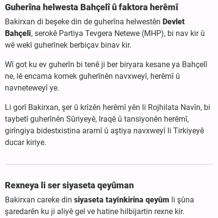
Guherîna helwesta Bahçelî û faktora herêmî
Bakirxan di beşeke din de guherîna helwestên
Devlet
Bahçelî
, serokê Partiya Tevgera Netewe (MHP), bi nav kir û
wê wekî guherînek berbiçav binav kir.
Wî got ku ev guherîn bi tenê ji ber biryara kesane ya Bahçelî
ne, lê encama komek guherînên navxweyî, herêmî û
navneteweyî ye.
Li gorî Bakirxan, şer û krîzên herêmî yên li Rojhilata Navîn, bi
taybetî guherînên Sûriyeyê, Iraqê û tansiyonên herêmî,
girîngiya bidestxistina aramî û aştiya navxweyî li Tirkiyeyê
ducar kiriye.
Rexneya li ser siyaseta qeyûman
Bakirxan careke din
siyaseta tayînkirina qeyûm
li şûna
şaredarên ku ji aliyê gel ve hatine hilbijartin rexne kir.