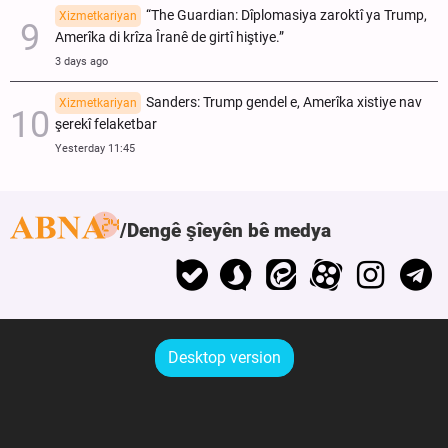
“The Guardian: Dîplomasiya zaroktî ya Trump,
Xizmetkariyan
Amerîka di krîza Îranê de girtî hiştiye.”
3 days ago
Sanders: Trump gendel e, Amerîka xistiye nav
Xizmetkariyan
şerekî felaketbar
Yesterday 11:45
Dengê şîeyên bê medya
Desktop version