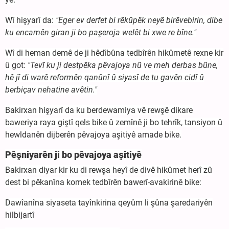
Wî hişyarî da:
"Eger ev derfet bi rêkûpêk neyê birêvebirin, dibe
ku encamên giran ji bo paşeroja welêt bi xwe re bîne."
Wî di heman demê de ji hêdîbûna tedbîrên hikûmetê rexne kir
û got:
"Tevî ku ji destpêka pêvajoya nû ve meh derbas bûne,
hê jî di warê reformên qanûnî û siyasî de tu gavên cidî û
berbiçav nehatine avêtin."
Bakirxan hişyarî da ku berdewamiya vê rewşê dikare
baweriya raya giştî qels bike û zemînê ji bo tehrîk, tansiyon û
hewldanên dijberên pêvajoya aşitiyê amade bike.
Pêşniyarên ji bo pêvajoya aşitiyê
Bakirxan diyar kir ku di rewşa heyî de divê hikûmet herî zû
dest bi pêkanîna komek tedbîrên bawerî-avakirinê bike:
Dawîanîna siyaseta tayînkirina qeyûm li şûna şaredariyên
hilbijartî