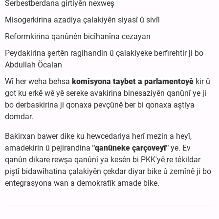
Serbestberdana girtiyên nexweş
Misogerkirina azadiya çalakiyên siyasî û sivîl
Reformkirina qanûnên bicîhanîna cezayan
Peydakirina şertên ragihandin û çalakiyeke berfirehtir ji bo
Abdullah Öcalan
Wî her weha behsa
komîsyona taybet a parlamentoyê
kir û
got ku erkê wê yê sereke avakirina binesaziyên qanûnî ye ji
bo derbaskirina ji qonaxa pevçûnê ber bi qonaxa aştiya
domdar.
Bakirxan bawer dike ku hewcedariya herî mezin a heyî,
amadekirin û pejirandina
"qanûneke çarçoveyî"
ye. Ev
qanûn dikare rewşa qanûnî ya kesên bi PKK'yê re têkildar
piştî bidawîhatina çalakiyên çekdar diyar bike û zemînê ji bo
entegrasyona wan a demokratîk amade bike.