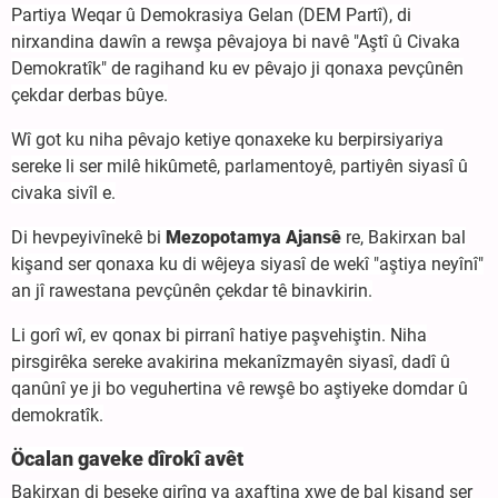
Partiya Weqar û Demokrasiya Gelan (DEM Partî), di
nirxandina dawîn a rewşa pêvajoya bi navê "Aştî û Civaka
Demokratîk" de ragihand ku ev pêvajo ji qonaxa pevçûnên
çekdar derbas bûye.
Wî got ku niha pêvajo ketiye qonaxeke ku berpirsiyariya
sereke li ser milê hikûmetê, parlamentoyê, partiyên siyasî û
civaka sivîl e.
Di hevpeyivînekê bi
Mezopotamya Ajansê
re, Bakirxan bal
kişand ser qonaxa ku di wêjeya siyasî de wekî "aştiya neyînî"
an jî rawestana pevçûnên çekdar tê binavkirin.
Li gorî wî, ev qonax bi pirranî hatiye paşvehiştin. Niha
pirsgirêka sereke avakirina mekanîzmayên siyasî, dadî û
qanûnî ye ji bo veguhertina vê rewşê bo aştiyeke domdar û
demokratîk.
Öcalan gaveke dîrokî avêt
Bakirxan di beşeke girîng ya axaftina xwe de bal kişand ser