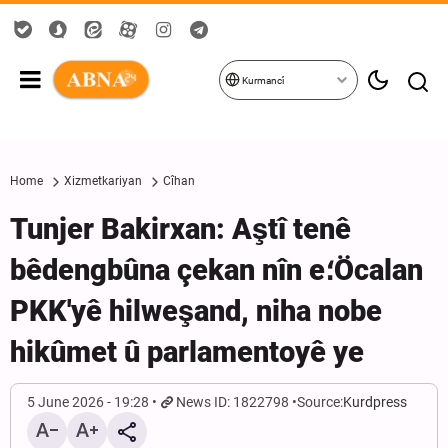
Kurmancî
Home
Xizmetkariyan
Cîhan
Tunjer Bakirxan: Aştî tenê
bêdengbûna çekan nîn e؛Öcalan
PKK'yê hilweşand, niha nobe
hikûmet û parlamentoyê ye
5 June 2026 - 19:28
News ID: 1822798
Source:
Kurdpress