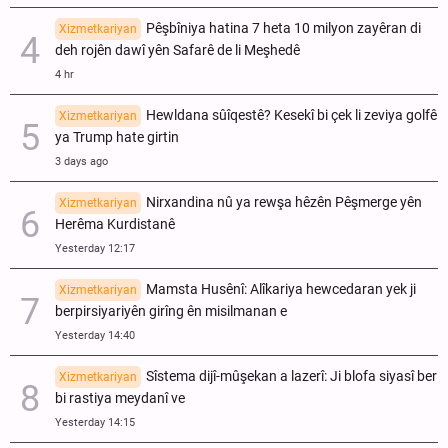
Pêşbîniya hatina 7 heta 10 milyon zayêran di
Xizmetkariyan
deh rojên dawî yên Safarê de li Meşhedê
4 hr
Hewldana sûîqestê? Kesekî bi çek li zeviya golfê
Xizmetkariyan
ya Trump hate girtin
3 days ago
Nirxandina nû ya rewşa hêzên Pêşmerge yên
Xizmetkariyan
Herêma Kurdistanê
Yesterday 12:17
Mamsta Husênî: Alîkariya hewcedaran yek ji
Xizmetkariyan
berpirsiyariyên girîng ên misilmanan e
Yesterday 14:40
Sîstema dijî-mûşekan a lazerî: Ji blofa siyasî ber
Xizmetkariyan
bi rastiya meydanî ve
Yesterday 14:15