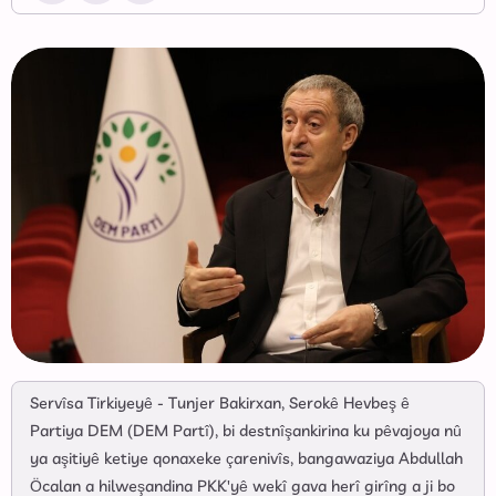
Servîsa Tirkiyeyê - Tunjer Bakirxan, Serokê Hevbeş ê
Partiya DEM (DEM Partî), bi destnîşankirina ku pêvajoya nû
ya aşitiyê ketiye qonaxeke çarenivîs, bangawaziya Abdullah
Öcalan a hilweşandina PKK'yê wekî gava herî girîng a ji bo