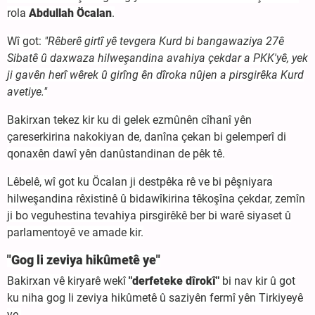
rola
Abdullah Öcalan
.
Wî got:
"Rêberê girtî yê tevgera Kurd bi bangawaziya 27ê
Sibatê û daxwaza hilweşandina avahiya çekdar a PKK'yê, yek
ji gavên herî wêrek û girîng ên dîroka nûjen a pirsgirêka Kurd
avetiye."
Bakirxan tekez kir ku di gelek ezmûnên cîhanî yên
çareserkirina nakokiyan de, danîna çekan bi gelemperî di
qonaxên dawî yên danûstandinan de pêk tê.
Lêbelê, wî got ku Öcalan ji destpêka rê ve bi pêşniyara
hilweşandina rêxistinê û bidawîkirina têkoşîna çekdar, zemîn
ji bo veguhestina tevahiya pirsgirêkê ber bi warê siyaset û
parlamentoyê ve amade kir.
"Gog li zeviya hikûmetê ye"
Bakirxan vê kiryarê wekî
"derfeteke dîrokî"
bi nav kir û got
ku niha gog li zeviya hikûmetê û saziyên fermî yên Tirkiyeyê
ye.