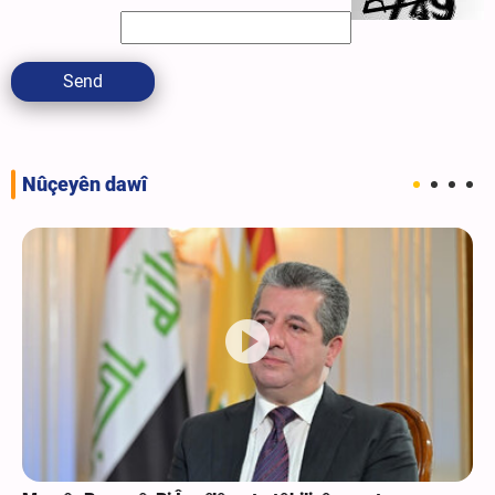
Send
Nûçeyên dawî