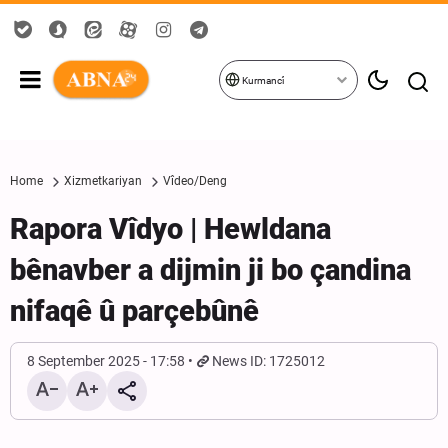
Kurmancî
Home
Xizmetkariyan
Vîdeo/Deng
Rapora Vîdyo | Hewldana
bênavber a dijmin ji bo çandina
nifaqê û parçebûnê
8 September 2025 - 17:58
News ID: 1725012