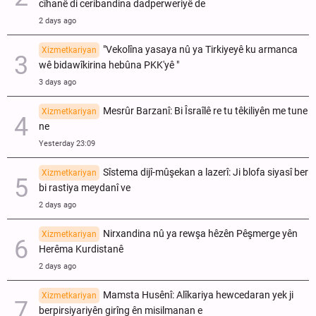
cîhanê di ceribandina dadperweriyê de
2 days ago
"Vekolîna yasaya nû ya Tirkiyeyê ku armanca
Xizmetkariyan
wê bidawîkirina hebûna PKK'yê "
3 days ago
Mesrûr Barzanî: Bi Îsraîlê re tu têkiliyên me tune
Xizmetkariyan
ne
Yesterday 23:09
Sîstema dijî-mûşekan a lazerî: Ji blofa siyasî ber
Xizmetkariyan
bi rastiya meydanî ve
2 days ago
Nirxandina nû ya rewşa hêzên Pêşmerge yên
Xizmetkariyan
Herêma Kurdistanê
2 days ago
Mamsta Husênî: Alîkariya hewcedaran yek ji
Xizmetkariyan
berpirsiyariyên girîng ên misilmanan e