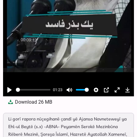
01:23
Play
Mute
Settings
PIP
Enter
Dow
Download
26 MB
fullscree
Li gorî rapora nûçegihanê çandî yê Ajansa Navneteweyî ya
Ehl-ul Beytê (s.x) -ABNA- Peyamên Serokê Mezinbûna
Rêberê Mezinê, Şoreşa Îslamî, Hazretê Ayatollah Xameneî,