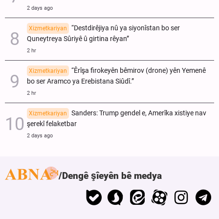
2 days ago
“Destdirêjiya nû ya siyonîstan bo ser
Xizmetkariyan
Quneytreya Sûriyê û girtina rêyan”
2 hr
“Êrîşa firokeyên bêmirov (drone) yên Yemenê
Xizmetkariyan
bo ser Aramco ya Erebistana Siûdî.”
2 hr
Sanders: Trump gendel e, Amerîka xistiye nav
Xizmetkariyan
şerekî felaketbar
2 days ago
Dengê şîeyên bê medya