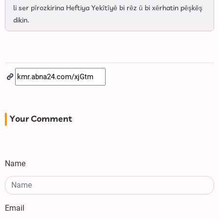
li ser pîrozkirina Heftiya Yekîtîyê bi rêz û bi xêrhatin pêşkêş
dikin.
Your Comment
Name
Email