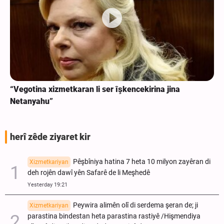
“Vegotina xizmetkaran li ser îşkencekirina jina
Netanyahu”
herî zêde ziyaret kir
Pêşbîniya hatina 7 heta 10 milyon zayêran di
Xizmetkariyan
deh rojên dawî yên Safarê de li Meşhedê
Yesterday 19:21
Peywira alimên olî di serdema şeran de; ji
Xizmetkariyan
parastina bindestan heta parastina rastiyê /Hişmendiya