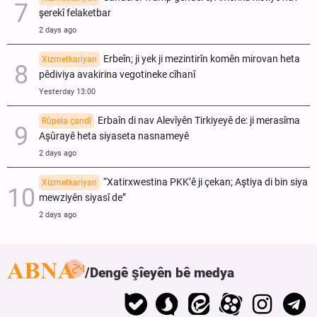
şerekî felaketbar
2 days ago
Erbeîn; ji yek ji mezintirîn komên mirovan heta
Xizmetkariyan
pêdiviya avakirina vegotineke cîhanî
Yesterday 13:00
Erbaîn di nav Alevîyên Tirkiyeyê de: ji merasîma
Rûpela çandî
Aşûrayê heta siyaseta nasnameyê
2 days ago
“Xatirxwestina PKK’ê ji çekan; Aştiya di bin siya
Xizmetkariyan
mewziyên siyasî de”
2 days ago
Dengê şîeyên bê medya