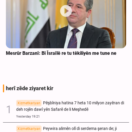
Mesrûr Barzanî: Bi Îsraîlê re tu têkiliyên me tune ne
herî zêde ziyaret kir
Pêşbîniya hatina 7 heta 10 milyon zayêran di
Xizmetkariyan
deh rojên dawî yên Safarê de li Meşhedê
Yesterday 19:21
Peywira alimên olî di serdema şeran de; ji
Xizmetkariyan