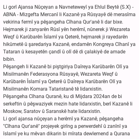
Li gorî Ajansa Nûçeyan a Navneteweyî ya Ehlul Beytê (S.X) -
ABNA - Mizgefta Mercanî li Kazanê ya Rûsyayê dê merasîma
vekirina fermî ya pêşangeha Cîhana Qur'anê li dar bixe.
Hejmarek ji zanyarên Rûsî yên herêmî, nûnerek ji Wezareta
Weqf û Karûbarên Îslamî ya Qeterê, hejmarek ji rayedarên
hikûmetê û şaredariya Kazanê, endamên Kongreya Cîhanî ya
Tataran û kesayetên çandî û olî dê di çalakiyê de amade
bibin.
Pêşangeh li Kazanê bi piştgiriya Daîreya Karûbarên Olî ya
Misilmanên Federasyona Rûsyayê, Wezareta Weqf û
Karûbarên Îslamî ya Qeterê û Daîreya Karûbarên Olî ya
Misilmanên Komara Tataristanê tê lidarxistin.
Pêşangeha Cîhana Quranê, ku di Mijdara 2024an de bi
serkeftin û pêşwaziyek mezin hate lidarxistin, berî Kazanê li
Moskow, Saratov û Saranskê hate lidarxistin.
Li gorî ajansa nûçeyan a herêmî ya Kazanê, pêşangeha
"Cîhana Qur'anê" projeyek girîng a perwerdehî û zanînî ya
îslamî ye ku mêvan dikarin bi mîrata dewlemend a Qurana