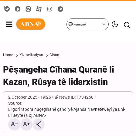
Kurmancî
Home
Xizmetkariyan
Cîhan
Pêşangeha Cîhana Quranê li
Kazan, Rûsya tê lidarxistin
2 October 2025 - 19:26
News ID: 1734258
Source:
Li gorî rapora nûçegihanê çandî yê Ajansa Navneteweyî ya Ehl-
ul Beytê (s.x) ABNA-