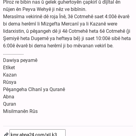
Pîroz re bibin nas û gelek guhertoyên çapkirî û dîjîtal ên
nûjen ên Peyva Wehyê ji nêz ve bibînin.
Merasîma vekirinê dê roja Înê, 3ê Cotmehê saet 4:00ê êvarê
bi dema herêmî li Mizgefta Mercanî ya li Kazanê were
lidarxistin, û pêşangeh dê ji 4ê Cotmehê heta 6ê Cotmehê (ji
Şemiyê heta Duşemê ya hefteya bê) ji saet 10:00ê sibê heta
6:00ê êvarê bi dema herêmî ji bo mêvanan vekirî be.
.................
Dawiya peyamê
Etîket
Kazan
Rûsya
Pêşangeha Cîhanî ya Quranê
Abna
Quran
Misilmanên Rûs