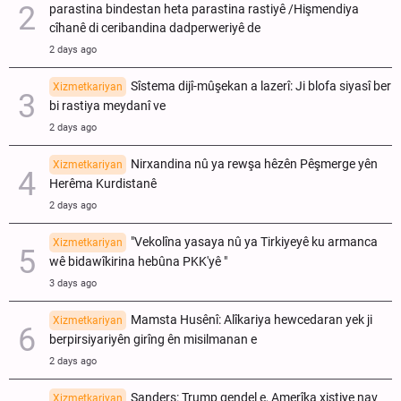
parastina bindestan heta parastina rastiyê /Hişmendiya
cîhanê di ceribandina dadperweriyê de
2 days ago
Sîstema dijî-mûşekan a lazerî: Ji blofa siyasî ber
Xizmetkariyan
bi rastiya meydanî ve
2 days ago
Nirxandina nû ya rewşa hêzên Pêşmerge yên
Xizmetkariyan
Herêma Kurdistanê
2 days ago
"Vekolîna yasaya nû ya Tirkiyeyê ku armanca
Xizmetkariyan
wê bidawîkirina hebûna PKK'yê "
3 days ago
Mamsta Husênî: Alîkariya hewcedaran yek ji
Xizmetkariyan
berpirsiyariyên girîng ên misilmanan e
2 days ago
Sanders: Trump gendel e, Amerîka xistiye nav
Xizmetkariyan