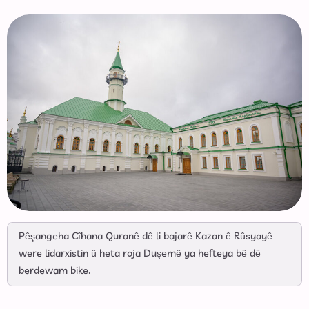
Pêşangeha Cîhana Quranê dê li bajarê Kazan ê Rûsyayê
were lidarxistin û heta roja Duşemê ya hefteya bê dê
berdewam bike.