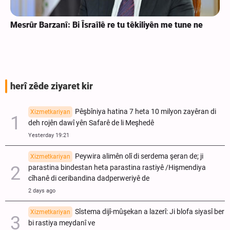
Mesrûr Barzanî: Bi Îsraîlê re tu têkiliyên me tune ne
herî zêde ziyaret kir
Pêşbîniya hatina 7 heta 10 milyon zayêran di
Xizmetkariyan
deh rojên dawî yên Safarê de li Meşhedê
Yesterday 19:21
Peywira alimên olî di serdema şeran de; ji
Xizmetkariyan
parastina bindestan heta parastina rastiyê /Hişmendiya
cîhanê di ceribandina dadperweriyê de
2 days ago
Sîstema dijî-mûşekan a lazerî: Ji blofa siyasî ber
Xizmetkariyan
bi rastiya meydanî ve