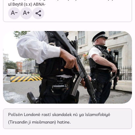
ul Beytê (s.x) ABNA-
Polîsên Londonê rastî skandalek nû ya îslamofobiyê
(Tirsandin ji misilmanan) hatine.