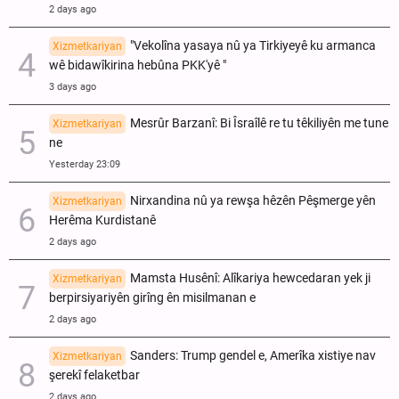
2 days ago
"Vekolîna yasaya nû ya Tirkiyeyê ku armanca
Xizmetkariyan
wê bidawîkirina hebûna PKK'yê "
3 days ago
Mesrûr Barzanî: Bi Îsraîlê re tu têkiliyên me tune
Xizmetkariyan
ne
Yesterday 23:09
Nirxandina nû ya rewşa hêzên Pêşmerge yên
Xizmetkariyan
Herêma Kurdistanê
2 days ago
Mamsta Husênî: Alîkariya hewcedaran yek ji
Xizmetkariyan
berpirsiyariyên girîng ên misilmanan e
2 days ago
Sanders: Trump gendel e, Amerîka xistiye nav
Xizmetkariyan
şerekî felaketbar
2 days ago