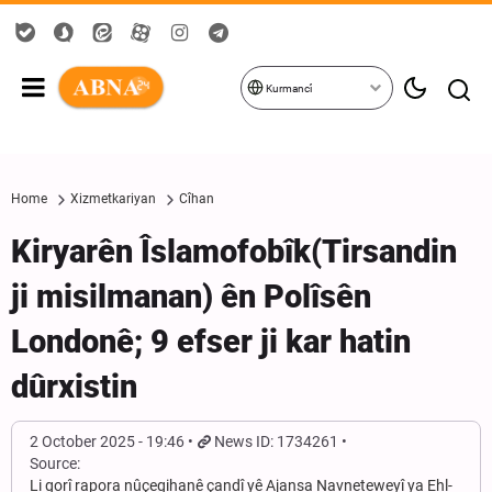
Kurmancî
Home
Xizmetkariyan
Cîhan
Kiryarên Îslamofobîk(Tirsandin
ji misilmanan) ên Polîsên
Londonê; 9 efser ji kar hatin
dûrxistin
2 October 2025 - 19:46
News ID: 1734261
Source:
Li gorî rapora nûçegihanê çandî yê Ajansa Navneteweyî ya Ehl-