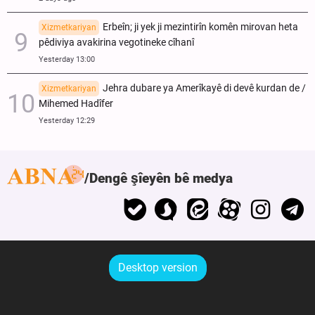
Erbeîn; ji yek ji mezintirîn komên mirovan heta
Xizmetkariyan
pêdiviya avakirina vegotineke cîhanî
Yesterday 13:00
Jehra dubare ya Amerîkayê di devê kurdan de /
Xizmetkariyan
Mihemed Hadîfer
Yesterday 12:29
Dengê şîeyên bê medya
Desktop version