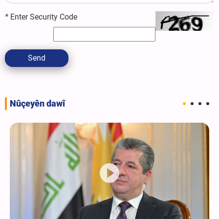
*
Enter Security Code
Send
Nûçeyên dawî