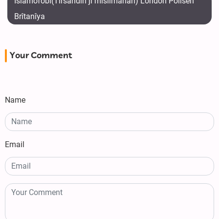
Îslamofobî(Tirsandin ji misilmanan) London Polîsên
Brîtanîya
Your Comment
Name
Email