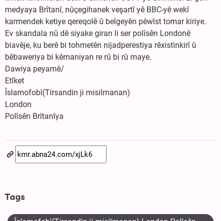
medyaya Brîtanî, nûçegihanek veşartî yê BBC-yê wekî
karmendek ketiye qereqolê û belgeyên pêwîst tomar kiriye.
Ev skandala nû dê siyake giran li ser polîsên Londonê
biavêje, ku berê bi tohmetên nijadperestiya rêxistinkirî û
bêbaweriya bi kêmaniyan re rû bi rû maye.
Dawiya peyamê/
Etîket
Îslamofobî(Tirsandin ji misilmanan)
London
Polîsên Brîtanîya
Tags