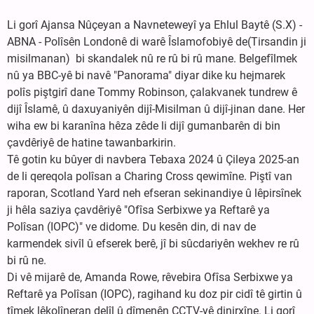
Li gorî Ajansa Nûçeyan a Navneteweyî ya Ehlul Baytê (S.X) -
ABNA - Polîsên Londonê di warê Îslamofobiyê de(Tirsandin ji
misilmanan) bi skandalek nû re rû bi rû mane. Belgefîlmek
nû ya BBC-yê bi navê "Panorama" diyar dike ku hejmarek
polîs piştgirî dane Tommy Robinson, çalakvanek tundrew ê
dijî Îslamê, û daxuyaniyên dijî-Misilman û dijî-jinan dane. Her
wiha ew bi karanîna hêza zêde li dijî gumanbarên di bin
çavdêriyê de hatine tawanbarkirin.
Tê gotin ku bûyer di navbera Tebaxa 2024 û Çileya 2025-an
de li qereqola polîsan a Charing Cross qewimîne. Piştî van
raporan, Scotland Yard neh efseran sekinandiye û lêpirsînek
ji hêla saziya çavdêriyê "Ofîsa Serbixwe ya Reftarê ya
Polîsan (IOPC)" ve didome. Du kesên din, di nav de
karmendek sivîl û efserek berê, jî bi sûcdariyên wekhev re rû
bi rû ne.
Di vê mijarê de, Amanda Rowe, rêvebira Ofîsa Serbixwe ya
Reftarê ya Polîsan (IOPC), ragihand ku doz pir cidî tê girtin û
tîmek lêkolîneran delîl û dîmenên CCTV-yê dinirxîne. Li gorî