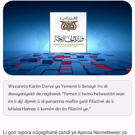
Wezareta Karên Derve ya Yemenê li Senayê îro di
daxuyaniyekê de ragihand: "Yemen li hemû helwestên wan
ên li dijî dijmin û di parastina mafên gelê Filistînê de li
kêleka Hamas û komên din ên Filistînî ye."
Li gorî rapora nûçegihanê çandî yê Ajansa Navneteweyî ya