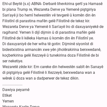
Ehl-ul Beytê (s.x) ABNA- Derbarê lihevkirina şertî ya Hamasê
bi plana Trump re, Wezareta Derve ya Yemenê piştgiriya
San'ayê ji bo hemî helwestên vê tevgerê û komên din ên
Filistînî di parastina mafên gelê Filistînê de tekez kir.
Wezareta Derve ya Yemenê li San'ayê îro di daxuyaniyekê de
ragihand: Yemen li dijî dijmin û di parastina mafên gelê
Filistînê de li kêleka Hamas û komên din ên Filistînî ye.
Di daxuyaniyê de her wiha tê gotin: Dijminê siyonîst di
bidestxistina armancên xwe yên jiholêrakirina berxwedanê,
koçberkirina gelê Xezzeyê û tunekirina doza Filistînê de bi
ser neketiye.
Wezaretê zêde kir: Em careke din helwestên sabît ên Sanayê
di piştgiriya gelê Filistînê li Xezzeyê, berxwedana wan a
wêrek û doza wan a dadperwer de tekez dikin.
.....................
Dawiya peyamê
Etîket
Yemen
Wezareta Karên Derve