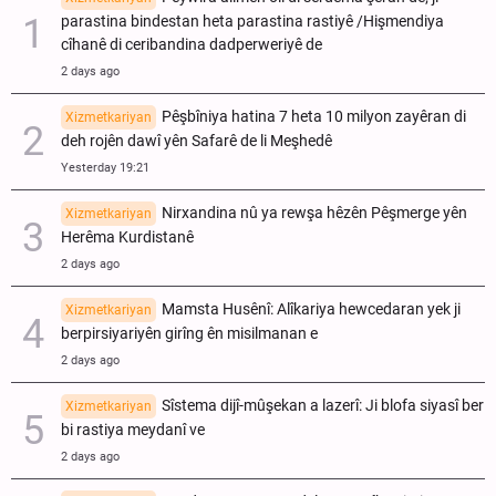
parastina bindestan heta parastina rastiyê /Hişmendiya
cîhanê di ceribandina dadperweriyê de
2 days ago
Pêşbîniya hatina 7 heta 10 milyon zayêran di
Xizmetkariyan
deh rojên dawî yên Safarê de li Meşhedê
Yesterday 19:21
Nirxandina nû ya rewşa hêzên Pêşmerge yên
Xizmetkariyan
Herêma Kurdistanê
2 days ago
Mamsta Husênî: Alîkariya hewcedaran yek ji
Xizmetkariyan
berpirsiyariyên girîng ên misilmanan e
2 days ago
Sîstema dijî-mûşekan a lazerî: Ji blofa siyasî ber
Xizmetkariyan
bi rastiya meydanî ve
2 days ago