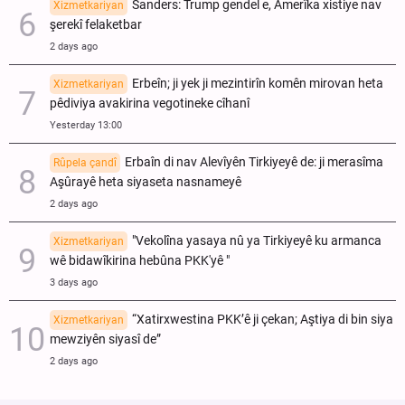
Sanders: Trump gendel e, Amerîka xistiye nav
Xizmetkariyan
şerekî felaketbar
2 days ago
Erbeîn; ji yek ji mezintirîn komên mirovan heta
Xizmetkariyan
pêdiviya avakirina vegotineke cîhanî
Yesterday 13:00
Erbaîn di nav Alevîyên Tirkiyeyê de: ji merasîma
Rûpela çandî
Aşûrayê heta siyaseta nasnameyê
2 days ago
"Vekolîna yasaya nû ya Tirkiyeyê ku armanca
Xizmetkariyan
wê bidawîkirina hebûna PKK'yê "
3 days ago
“Xatirxwestina PKK’ê ji çekan; Aştiya di bin siya
Xizmetkariyan
mewziyên siyasî de”
2 days ago