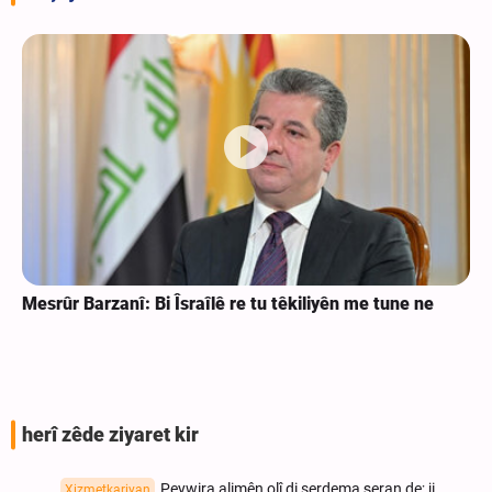
Mesrûr Barzanî: Bi Îsraîlê re tu têkiliyên me tune ne
herî zêde ziyaret kir
Peywira alimên olî di serdema şeran de; ji
Xizmetkariyan