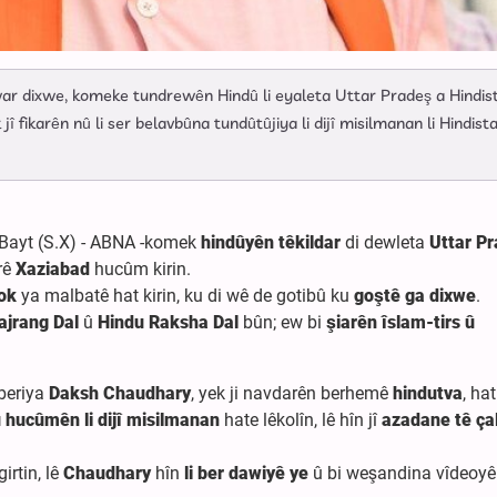
war dixwe, komeke tundrewên Hindû li eyaleta Uttar Pradeş a Hindis
jî fikarên nû li ser belavbûna tundûtûjiya li dijî misilmanan li Hindist
 Bayt (S.X) - ABNA -komek
hindûyên têkildar
di dewleta
Uttar P
rê
Xaziabad
hucûm kirin.
rok
ya malbatê hat kirin, ku di wê de gotibû ku
goştê ga dixwe
.
ajrang Dal
û
Hindu Raksha Dal
bûn; ew bi
şiarên îslam-tirs û
beriya
Daksh Chaudhary
, yek ji navdarên berhemê
hindutva
, hat
û hucûmên li dijî misilmanan
hate lêkolîn, lê hîn jî
azadane tê ça
irtin, lê
Chaudhary
hîn
li ber dawiyê ye
û bi weşandina vîdeoy