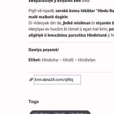
xweparastiyê ji kiryarên xwe
dike.
Piştî vê rojadê,
serokê koma têkildar “Hindu R
malê malbatê dagirin
.
Di vîdeoyek din de,
jinikê misilman
bi
nîşanên b
Herçiqas ev hucûm bi rûmet û eşan hat kirin,
po
alîgiriyê û lewazbûna parastina Hindistanê
ji 
Dawiya peyamê/
Etîket:
Hindutva – Hindû – Hindistan
Tags