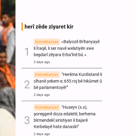
ye.”
herî zêde ziyaret kir
«Balyozê Brîtanyayê
Xizmetkariyan
li Îraqê, li ser navê welatiyên xwe
beşdarî zêyara Erba’înê bû.»
3 days ago
“Herêma Kurdistanê li
Xizmetkariyan
cîhanê yekem e; 655 roj bê hikûmet û
bê parlamentoyê!”
2 days ago
“Huseyn (s.x),
Xizmetkariyan
şoreşgerê doza edaletê; berhema
bîrmendekî xiristiyan li bajarê
Kerbelayê hate danasîn”
2 days ago