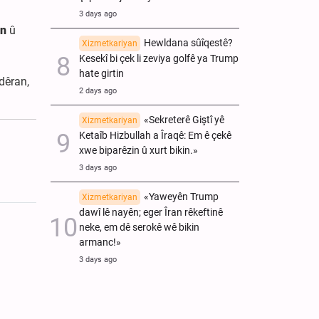
3 days ago
in
û
Hewldana sûîqestê?
Xizmetkariyan
Kesekî bi çek li zeviya golfê ya Trump
hate girtin
dêran,
2 days ago
«Sekreterê Giştî yê
Xizmetkariyan
Ketaîb Hizbullah a Îraqê: Em ê çekê
xwe biparêzin û xurt bikin.»
3 days ago
«Yaweyên Trump
Xizmetkariyan
dawî lê nayên; eger Îran rêkeftinê
neke, em dê serokê wê bikin
armanc!»
3 days ago