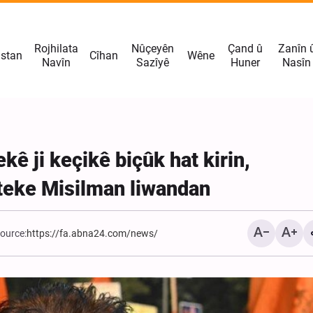
Rojhilata
Nûçeyên
Çand û
Zanîn 
istan
Cîhan
Wêne
Navîn
Sazîyê
Huner
Nasîn
ê ji keçikê biçûk hat kirin,
teke Misilman liwandan
ource:
https://fa.abna24.com/news/
Çima mirovê ku ji jiyana
westiyayî ye, di Erbainê 
dibîne?