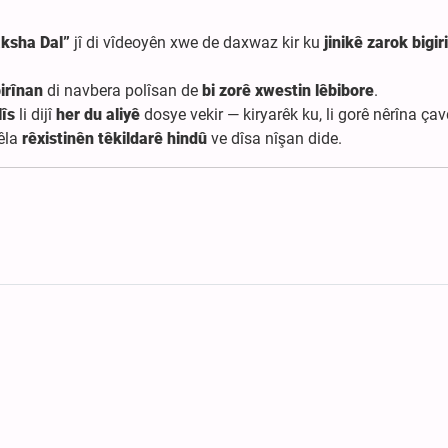
aksha Dal”
jî di vîdeoyên xwe de daxwaz kir ku
jinikê zarok bigir
irînan
di navbera polîsan de
bi zorê xwestin lêbibore
.
lîs
li dijî
her du aliyê
dosye vekir — kiryarêk ku, li gorê nêrîna çav
hêla
rêxistinên têkildarê hindû
ve dîsa nîşan dide.