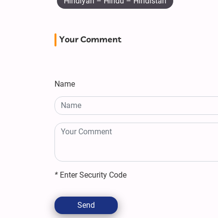
Hindîyan – Hindû – Hindistan
Your Comment
Name
*
Enter Security Code
Send