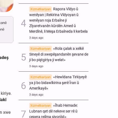
Rapora Vîdyo û
Xizmetkariyan
wenêyan | Rekirina Vîdyoyan û
wenêyan roja Erbaîne ji
tanê
Zîyaretvanên kûrdên Amed û
anê
Merdînê, li Meşa Erbaîneda li kerbela
3 days ago
«Rola çalak a xelkê
Xizmetkariyan
Sineyê di xwepêşandanên şevane de
radeş
ji bo piştgiriya ji welat»
3 days ago
«Hewldana Tirkiyeyê
Xizmetkariyan
ya ji bo bidawîkirina şerê Îran û
Amerîkayê»
 kiriye.
3 days ago
lakî
«Îhab Hemade:
Xizmetkariyan
Lubnan qet dê nekeve ser rê û
ên xwe
çepera rejîma siyonîst»