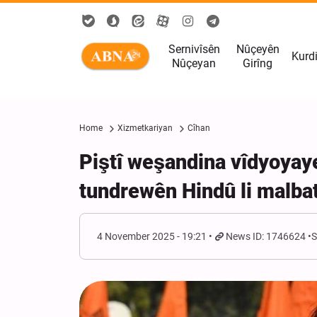
Sernivîsên
Nûçeyên
Kurd
Nûçeyan
Girîng
Home
Xizmetkariyan
Cîhan
Piştî weşandina vîdyoyayek
tundrewên Hindû li malba
4 November 2025 - 19:21
News ID: 1746624
S