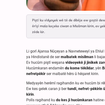
Piştî ku vîdyoyek wê tê de dibêje ew goştê de
êrîşî mala keçeke ciwan a Misilman kirin, ev yek 
zêde kir.
Li gorî Ajansa Nûçeyan a Navneteweyî ya Ehlul
ya Hindistanê de ser
malbatek misilman
li baja
Ev hucûm piştî weşana
vîdeoyekê ji jinikek za
Hucûmkaran endamên
du kome têkildar
, yên
B
nefretpêkir
ser malbatê hêrs û hêqaret kirin.
Medyayên herêmî ragihandin ku ev hucûm bi rê
Ew kes gelek caran ji ber
tundî, nefret-pêkirin 
kirin
.
Polîs ragihand ku
du kes ji hucûmkaran
hatine g