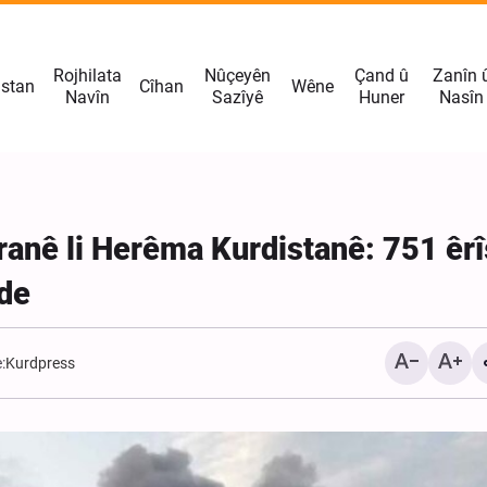
Rojhilata
Nûçeyên
Çand û
Zanîn 
istan
Cîhan
Wêne
Navîn
Sazîyê
Huner
Nasîn
Îranê li Herêma Kurdistanê: 751 êrî
 de
:
Kurdpress
El-Meşat ji Erebistanê re
“Ger tu hemû cîhanê jî li 
kom bikî, feydeya wê ji b