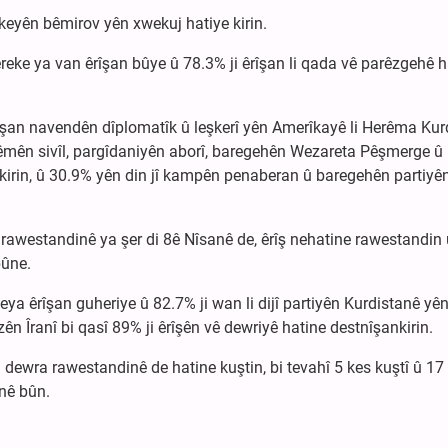
okeyên bêmirov yên xwekuj hatiye kirin.
eke ya van êrîşan bûye û 78.3% ji êrîşan li qada vê parêzgehê h
êrîşan navendên dîplomatîk û leşkerî yên Amerîkayê li Herêma Kur
herêmên sivîl, pargîdaniyên aborî, baregehên Wezareta Pêşmerge û
 kirin, û 30.9% yên din jî kampên penaberan û baregehên partiyê
awestandinê ya şer di 8ê Nîsanê de, êrîş nehatine rawestandin 
bûne.
eya êrîşan guheriye û 82.7% ji wan li dijî partiyên Kurdistanê yên
n Îranî bi qasî 89% ji êrîşên vê dewriyê hatine destnîşankirin.
 dewra rawestandinê de hatine kuştin, bi tevahî 5 kes kuştî û 17
anê bûn.