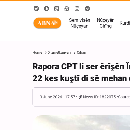
Sernivîsên
Nûçeyên
Kurd
Nûçeyan
Girîng
Home
Xizmetkariyan
Cîhan
Rapora CPT li ser êrîşên 
22 kes kuştî di sê mehan
3 June 2026 - 17:57
News ID: 1822075
Source