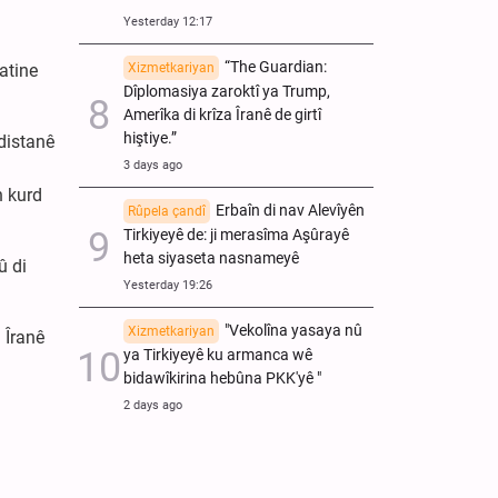
Yesterday 12:17
“The Guardian:
atine
Xizmetkariyan
Dîplomasiya zaroktî ya Trump,
Amerîka di krîza Îranê de girtî
hiştiye.”
distanê
3 days ago
n kurd
Erbaîn di nav Alevîyên
Rûpela çandî
Tirkiyeyê de: ji merasîma Aşûrayê
heta siyaseta nasnameyê
û di
Yesterday 19:26
"Vekolîna yasaya nû
Xizmetkariyan
 Îranê
ya Tirkiyeyê ku armanca wê
bidawîkirina hebûna PKK'yê "
2 days ago