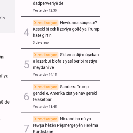
dadperweriyê de
Yesterday 12:30
zin
Hewldana sûîqestê?
Xizmetkariyan
Kesekî bi çek li zeviya golfê ya Trump
hate girtin
3 days ago
Sîstema dijî-mûşekan
Xizmetkariyan
ên
a lazerî: Ji blofa siyasî ber bi rastiya
meydanî ve
Yesterday 14:15
mî ya
Sanders: Trump
Xizmetkariyan
gendel e, Amerîka xistiye nav şerekî
felaketbar
mê de
Yesterday 11:45
Nirxandina nû ya
Xizmetkariyan
î
rewşa hêzên Pêşmerge yên Herêma
Kurdistanê