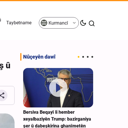
û
Taybetname
Kurmancî
Nûçeyên dawî
ş û
 got:
Bersiva Beqayî li hember
Girtina kesê k
dijî ma
xeyalbaziyên Trump: bazirganiya
a înternetê de
o te tune
şer û dabeşkirina ghanîmetên
zîyaretvanên E