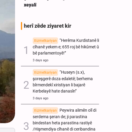
xeyalî
aliyê polîsê v
herî zêde ziyaret kir
“Herêma Kurdistanê li
Xizmetkariyan
cîhanê yekem e; 655 roj bê hikûmet û
bê parlamentoyê!”
3 days ago
“Huseyn (s.x),
Xizmetkariyan
şoreşgerê doza edaletê; berhema
bîrmendekî xiristiyan li bajarê
Kerbelayê hate danasîn”
3 days ago
Peywira alimên olî di
Xizmetkariyan
serdema şeran de; ji parastina
bindestan heta parastina rastiyê
/Hişmendiya cîhanê di ceribandina