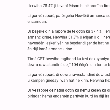
Herwiha 78.4% ji tevahî êrîşan bi bikaranîna fir
Li gor vê raporê, parêzgeha Hewlêrê armanca ser
encamdan.
Di beşeke din a raporê de tê gotin ku 37.4% ji 
armanc kirine. Herwiha 31.7% ji êrîşan li dijî 
navendên leşkerî yên ne beşdar di şer de hatine
ên dijî Îranê armanc kirine.
Tîmê CPT herwiha ragihand ku tevî daxuyaniya r
dewra rawestandinê de jî 104 êrîşên din tomar 
Li gor vê raporê, di dewra rawestandinê de arast
û kampên girêdayî wan hatine kirin. Herwiha hêzê
Di vê raporê de hatinî gotin ku hemû kesên ku di
birîndar, hemû endamên partiyên kurd ên dijî Îr
...........