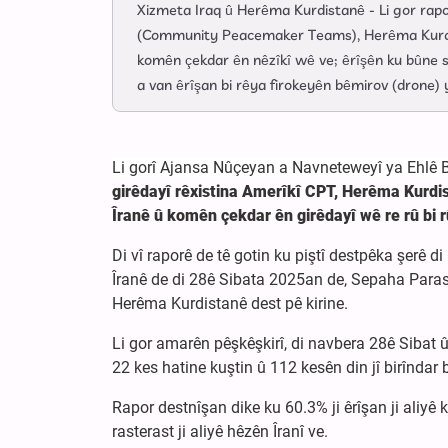
Xizmeta Iraq û Herêma Kurdistanê - Li gor rap
(Community Peacemaker Teams), Herêma Kurdist
komên çekdar ên nêzîkî wê ve; êrîşên ku bûne 
a van êrîşan bi rêya firokeyên bêmirov (drone
Li gorî Ajansa Nûçeyan a Navneteweyî ya Ehlê 
girêdayî rêxistina Amerîkî CPT, Herêma Kurdi
Îranê û komên çekdar ên girêdayî wê re rû bi 
Di vî raporê de tê gotin ku piştî destpêka şerê
Îranê de di 28ê Sibata 2025an de, Sepaha Parasti
Herêma Kurdistanê dest pê kirine.
Li gor amarên pêşkêşkirî, di navbera 28ê Sibat û
22 kes hatine kuştin û 112 kesên din jî birîndar 
Rapor destnîşan dike ku 60.3% ji êrîşan ji aliyê
rasterast ji aliyê hêzên Îranî ve.