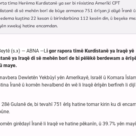
orta tîma Herêma Kurdistanê ya ser bi rêxistina Amerîkî CPT
anê di sê mehên borî de bûye armanca 751 êrîşan ji aliyê Îranê û
sedema kuştina 22 kesan û birîndarbûna 112 kesên din, û beşeke me
) yên xwekuj hatine encamdan.
Beytê (s.x) — ABNA —L
i gor rapora tîmê Kurdistanê ya Iraqê yê
stanê ya Iraqê di sê mehên borî de bi pêlêkê berdewam a êrîş
rû maye.
 di navbera Dewletên Yekbûyî yên Amerîkayê, Israêl û Komara Îsla
na Îranê û komên hevalbend ên wê li Iraqê êrîşên berfireh li dijî
 28ê Gulanê de, bi tevahî 751 êrîş hatine tomar kirin ku di enca
bûne.
 komên girêdayî Îranê li Iraqê ve hatine pêkanîn, û 39.7% yên may