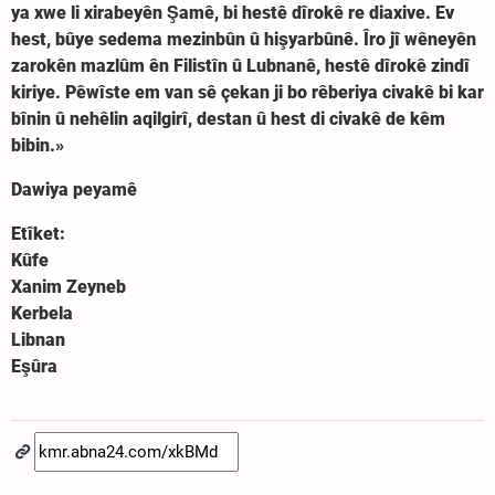
ya xwe li xirabeyên Şamê, bi hestê dîrokê re diaxive. Ev
hest, bûye sedema mezinbûn û hişyarbûnê. Îro jî wêneyên
zarokên mazlûm ên Filistîn û Lubnanê, hestê dîrokê zindî
kiriye. Pêwîste em van sê çekan ji bo rêberiya civakê bi kar
bînin û nehêlin aqilgirî, destan û hest di civakê de kêm
bibin.»
Dawiya peyamê
Etîket:
Kûfe
Xanim Zeyneb
Kerbela
Libnan
Eşûra