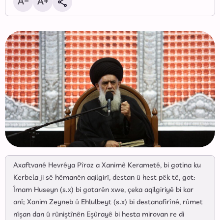
Axaftvanê Hevrêya Pîroz a Xanimê Kerametê, bi gotina ku
Kerbela ji sê hêmanên aqilgirî, destan û hest pêk tê, got:
Îmam Huseyn (s.x) bi gotarên xwe, çeka aqilgiriyê bi kar
anî; Xanim Zeyneb û Ehlulbeyt (s.x) bi destanafirînê, rûmet
nîşan dan û rûniştînên Eşûrayê bi hesta mirovan re di