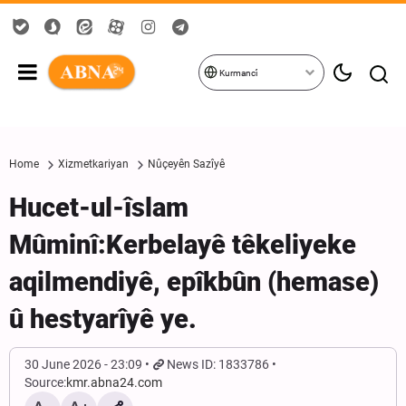
Kurmancî
Home
Xizmetkariyan
Nûçeyên Sazîyê
Hucet-ul-îslam
Mûminî:Kerbelayê têkeliyeke
aqilmendiyê, epîkbûn (hemase)
û hestyarîyê ye.
30 June 2026 - 23:09
News ID: 1833786
Source:
kmr.abna24.com