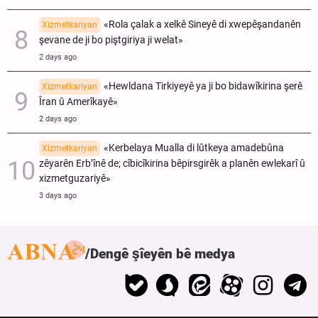
«Rola çalak a xelkê Sineyê di xwepêşandanên
Xizmetkariyan
şevane de ji bo piştgiriya ji welat»
2 days ago
«Hewldana Tirkiyeyê ya ji bo bidawîkirina şerê
Xizmetkariyan
Îran û Amerîkayê»
2 days ago
«Kerbelaya Mualla di lûtkeya amadebûna
Xizmetkariyan
zêyarên Erb’înê de; cîbicîkirina bêpirsgirêk a planên ewlekarî û
xizmetguzariyê»
3 days ago
Dengê şîeyên bê medya