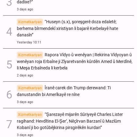
dadixe?"
3 days ago
“Huseyn (s.x), şoreşgerê doza edaletê;
Xizmetkariyan
berhema bîrmendekî xiristiyan li bajarê Kerbelayê hate
danasîn”
Yesterday 10:11
Rapora Vîdyo û wenêyan | Rekirina Vîdyoyan û
Xizmetkariyan
wenêyan roja Erbaîne ji Zîyaretvanên kûrdên Amed û Merdînê,
li Meşa Erbaîneda li kerbela
2 days ago
Îranê carek din Trump derewand: Ti
Xizmetkariyan
danustandin bi Amerîkayê re nîne
3 days ago
“Şarezayê mijarên Sûriyeyê Charles Lister
Xizmetkariyan
ragihand: Hevdîtina El-Şer’, Nêçîrvan Barzanî û Mazlûm
Kobanî ji bo gotûbêjkirina pirsgirêkên kurdan”
3 days ago