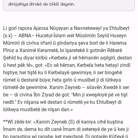
dirêjahiya dîrokê de têkilî daynin.
Li gorî rapora Ajansa Nûçeyan a Navneteweyî ya Ehlulbeyt
(s.x) – ABNA– Hucetul-Îslam wel Mûslimîn Seyîd Huseyn
Mûminî di civîna irfanî û şîndariya şeva borî de li Harema
Pîroz a Xanimê Kerametê, bi îşaretekê li gotinên Rêberê
Şehîd ku diyar kiribû «Kerbela ji sê hêmanên aqilgirî, destan
û hest pêk tê», got: «Ev sê hêman, Kerbela heta hetayî zindî
hiştiye; her tiştê ku li Kerbelayê qewimiye, li ser bingehê
rûmet û destanê bûye; heta girîn û musîbet jî di lûtkeya
rûmetê de qewimîne. Xanim Zeyneb – silavên Xwedê li ser
be – di civîna Îbn Ziyad de got: "Min ji xweşikiyê pê ve tişt
nedît." Ev nîşana wê destan û rûmetê ye ku Ehlulbeyt di
lûtkeya musîbetê de nîşan dan.»
**Wî zêde kir: «Xanim Zeyneb (S) di kaniya cihê kuştina
Îmam de, dema ku dît canê Îmam di xetereyê de ye û kes ji
bo parastina wî ranabe, ket meydanê. Di gotarên Kûfeyê û