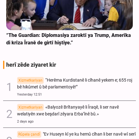
“The Guardian: Dîplomasiya zaroktî ya Trump, Amerîka
di krîza Îranê de girtî hiştiye.”
herî zêde ziyaret kir
“Herêma Kurdistanê li cîhanê yekem e; 655 roj
Xizmetkariyan
bê hikûmet û bê parlamentoyê!”
Yesterday 12:51
«Balyozê Brîtanyayê li Îraqê, li ser navê
Xizmetkariyan
welatiyên xwe beşdarî zêyara Erba’înê bû.»
2 days ago
"Ev Huseyn kî ye ku hemû cîhan li ber navê wî serî
Rûpela çandî