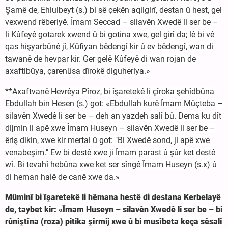
Şamê de, Ehlulbeyt (s.) bi sê çekên aqilgirî, destan û hest, gel
vexwend rêberiyê. Îmam Seccad – silavên Xwedê li ser be –
li Kûfeyê gotarek xwend û bi gotina xwe, gel girî da; lê bi vê
qas hişyarbûnê jî, Kûfiyan bêdengî kir û ev bêdengî, wan di
tawanê de hevpar kir. Ger gelê Kûfeyê di wan rojan de
axaftibûya, çarenûsa dîrokê diguheriya.»
**Axaftvanê Hevrêya Pîroz, bi îşaretekê li çîroka şehîdbûna
Ebdullah bin Hesen (s.) got: «Ebdullah kurê Îmam Mûçteba –
silavên Xwedê li ser be – deh an yazdeh salî bû. Dema ku dît
dijmin li apê xwe Îmam Huseyn – silavên Xwedê li ser be –
êriş dikin, xwe kir mertal û got: "Bi Xwedê sond, ji apê xwe
venabeşim." Ew bi destê xwe ji Îmam parast û şûr ket destê
wî. Bi tevahî hebûna xwe ket ser sîngê Îmam Huseyn (s.x) û
di heman halê de canê xwe da.»
Mûminî bi îşaretekê li hêmana hestê di destana Kerbelayê
de, taybet kir: «Îmam Huseyn – silavên Xwedê li ser be – bi
rûniştîna (roza) pitika şîrmij xwe û bi musîbeta keça sêsalî