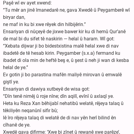
Paşê wî ev ayet xwend:
“Tu mêr an jinê îmanedarê ne, gava Xwedê û Peygamberê wî
biryar dan,
ne maf in ku bi xwe rêyek din hilbijêrin.”
Ensariyan di nûçeyê de jixwe bawer kir ku di hemû Qur’anê
de mal bi du sifet tê naskirin — helal û haram. Wî got:
“Xebata dijwar ji bo bidestxistina malê helal xwe di nav
ibadetê de tê hesab kirin. Peygamber (s.x.a) fermand ku
ibadet di ola min de heftê beş e, û şest û neh ji wan di kesba
helal de ye.”
Ev gotin ji bo parastina mafên maliyê mirovan û emwalê
giştî ye.
Ensariyan di dawiya xutbeyê de wisa got:
“Dîn tenê nimêj û roje nîne; dîn aqilî, evînî û axlaqî ye.
Heta ku Reza Xan bêhijabî nehatibû welatê, rêjeya talaq û
têkiliyên neqanûnî sifir bû;
lê îro rêjeya talaq di welatê de di nav yên herî bilind ên
cîhanê de ye.
Xwedê gava difirme: ‘Xwe bi zînet û rewanê xwe parêze’,