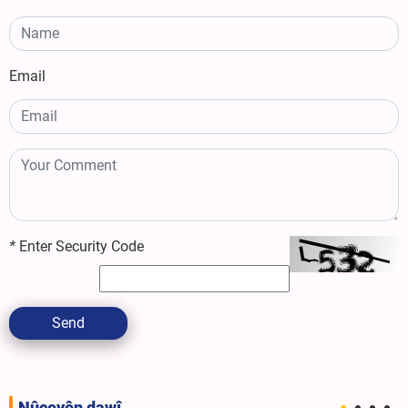
Email
*
Enter Security Code
Send
Nûçeyên dawî