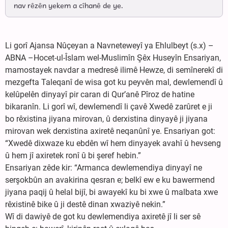
nav rêzên yekem a cîhanê de ye.
Li gorî Ajansa Nûçeyan a Navneteweyî ya Ehlulbeyt (s.x) –
ABNA –Hocet-ul-Îslam wel-Muslimîn Şêx Huseyîn Ensariyan,
mamostayek navdar a medresê ilimê Hewze, di semînerekî di
mezgefta Taleqanî de wisa got ku peyvên mal, dewlemendî û
kelûpelên dinyayî pir caran di Qur’anê Pîroz de hatine
bikaranîn. Li gorî wî, dewlemendî li çavê Xwedê zarûret e ji
bo rêxistina jiyana mirovan, û derxistina dinyayê ji jiyana
mirovan wek derxistina axiretê neqanûnî ye. Ensariyan got:
“Xwedê dixwaze ku ebdên wî hem dinyayek avahî û hevseng
û hem jî axiretek ronî û bi şeref hebin.”
Ensariyan zêde kir: “Armanca dewlemendiya dinyayî ne
serşokbûn an avakirina qesran e; belkî ew e ku bawermend
jiyana paqij û helal bijî, bi awayekî ku bi xwe û malbata xwe
rêxistinê bike û ji destê dinan xwaziyê nekin.”
Wî di dawiyê de got ku dewlemendiya axiretê jî li ser sê