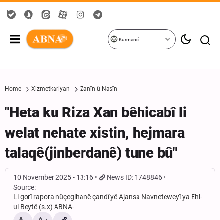
Kurmancî
Home
Xizmetkariyan
Zanîn û Nasîn
"Heta ku Riza Xan bêhicabî li
welat nehate xistin, hejmara
talaqê(jinberdanê) tune bû"
10 November 2025 - 13:16
News ID: 1748846
Source:
Li gorî rapora nûçegihanê çandî yê Ajansa Navneteweyî ya Ehl-
ul Beytê (s.x) ABNA-