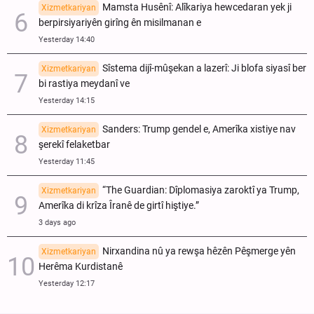
Mamsta Husênî: Alîkariya hewcedaran yek ji
Xizmetkariyan
berpirsiyariyên girîng ên misilmanan e
Yesterday 14:40
Sîstema dijî-mûşekan a lazerî: Ji blofa siyasî ber
Xizmetkariyan
bi rastiya meydanî ve
Yesterday 14:15
Sanders: Trump gendel e, Amerîka xistiye nav
Xizmetkariyan
şerekî felaketbar
Yesterday 11:45
“The Guardian: Dîplomasiya zaroktî ya Trump,
Xizmetkariyan
Amerîka di krîza Îranê de girtî hiştiye.”
3 days ago
Nirxandina nû ya rewşa hêzên Pêşmerge yên
Xizmetkariyan
Herêma Kurdistanê
Yesterday 12:17