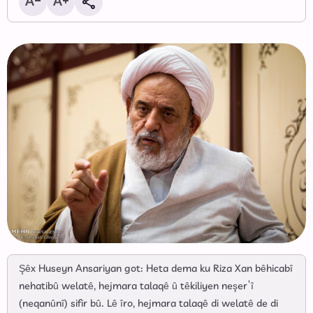
Şêx Huseyn Ansariyan got: Heta dema ku Riza Xan bêhicabî
nehatibû welatê, hejmara talaqê û têkiliyen neşer’î
(neqanûnî) sifir bû. Lê îro, hejmara talaqê di welatê de di