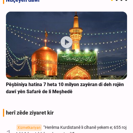
Pêşbîniya hatina 7 heta 10 milyon zayêran di deh rojên
dawî yên Safarê de li Meşhedê
herî zêde ziyaret kir
“Herêma Kurdistanê li cîhanê yekem e; 655 roj
Xizmetkariyan