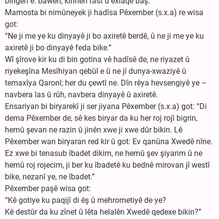
bingeh e: bawerî, kirinên rast û exlaqê baş.
Mamosta bi nimûneyek ji hadîsa Pêxember (s.x.a) re wisa
got:
“Ne ji me ye ku dinyayê ji bo axiretê berdê, û ne ji me ye ku
axiretê ji bo dinyayê feda bike.”
Wî şîrove kir ku di bin gotina vê hadîsê de, ne riyazet û
riyekeşîna Mesîhiyan qebûl e û ne jî dunya-xwaziyê û
temaxîya Qaronî; her du çewtî ne. Dîn rêya hevsengiyê ye –
navbera las û rûh, navbera dinyayê û axiretê.
Ensariyan bi biryarekî ji ser jiyana Pêxember (s.x.a) got: “Di
dema Pêxember de, sê kes biryar da ku her roj rojî bigrin,
hemû şevan ne razin û jinên xwe ji xwe dûr bikin. Lê
Pêxember wan biryaran red kir û got: Ev qanûna Xwedê nîne.
Ez xwe bi tenasub îbadet dikim, ne hemû şev şiyarim û ne
hemû roj rojecim, ji ber ku îbadetê ku bednê mirovan jî westî
bike, nezanî ye, ne îbadet.”
Pêxember paşê wisa got:
“Kê gotiye ku paqijî di êş û mehrometiyê de ye?
Kê destûr da ku zînet û lêta helalên Xwedê qedexe bikin?”