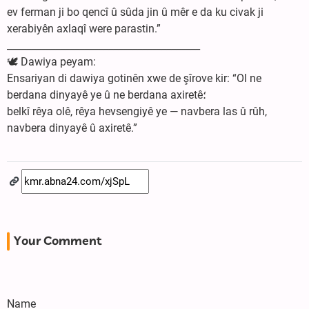
ev ferman ji bo qencî û sûda jin û mêr e da ku civak ji
xerabiyên axlaqî were parastin.”
________________________________________
🕊️ Dawiya peyam:
Ensariyan di dawiya gotinên xwe de şîrove kir: “Ol ne
berdana dinyayê ye û ne berdana axiretê؛
belkî rêya olê, rêya hevsengiyê ye — navbera las û rûh,
navbera dinyayê û axiretê.”
Your Comment
Name