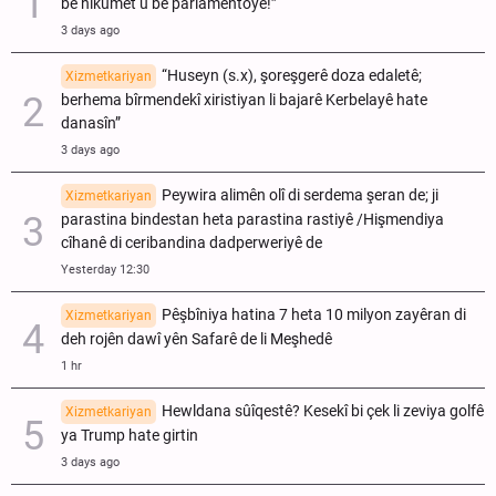
bê hikûmet û bê parlamentoyê!”
3 days ago
“Huseyn (s.x), şoreşgerê doza edaletê;
Xizmetkariyan
berhema bîrmendekî xiristiyan li bajarê Kerbelayê hate
danasîn”
3 days ago
Peywira alimên olî di serdema şeran de; ji
Xizmetkariyan
parastina bindestan heta parastina rastiyê /Hişmendiya
cîhanê di ceribandina dadperweriyê de
Yesterday 12:30
Pêşbîniya hatina 7 heta 10 milyon zayêran di
Xizmetkariyan
deh rojên dawî yên Safarê de li Meşhedê
1 hr
Hewldana sûîqestê? Kesekî bi çek li zeviya golfê
Xizmetkariyan
ya Trump hate girtin
3 days ago