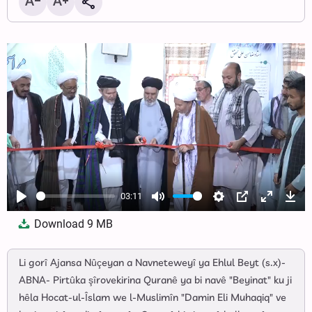
03:11
Play
Mute
Settings
PIP
Enter
Dow
Download
9 MB
fullscree
Li gorî Ajansa Nûçeyan a Navneteweyî ya Ehlul Beyt (s.x)-
ABNA- Pirtûka şîrovekirina Quranê ya bi navê "Beyinat" ku ji
hêla Hocat-ul-Îslam we l-Muslimîn "Damin Eli Muhaqiq" ve