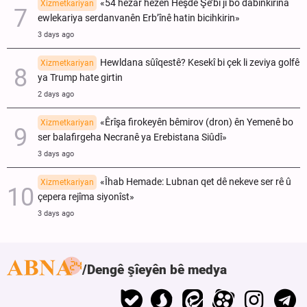
«54 hezar hêzên Heşdê Şe’bî ji bo dabînkirina
Xizmetkariyan
ewlekariya serdanvanên Erb’înê hatin bicihkirin»
3 days ago
Hewldana sûîqestê? Kesekî bi çek li zeviya golfê
Xizmetkariyan
ya Trump hate girtin
2 days ago
«Êrîşa firokeyên bêmirov (dron) ên Yemenê bo
Xizmetkariyan
ser balafirgeha Necranê ya Erebistana Siûdî»
3 days ago
«Îhab Hemade: Lubnan qet dê nekeve ser rê û
Xizmetkariyan
çepera rejîma siyonîst»
3 days ago
Dengê şîeyên bê medya