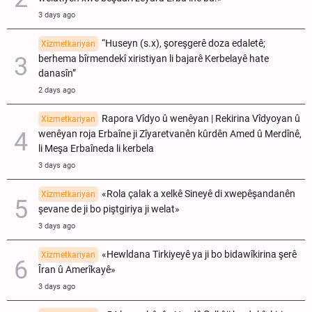
3 days ago
“Huseyn (s.x), şoreşgerê doza edaletê;
Xizmetkariyan
berhema bîrmendekî xiristiyan li bajarê Kerbelayê hate
danasîn”
2 days ago
Rapora Vîdyo û wenêyan | Rekirina Vîdyoyan û
Xizmetkariyan
wenêyan roja Erbaîne ji Zîyaretvanên kûrdên Amed û Merdînê,
li Meşa Erbaîneda li kerbela
3 days ago
«Rola çalak a xelkê Sineyê di xwepêşandanên
Xizmetkariyan
şevane de ji bo piştgiriya ji welat»
3 days ago
«Hewldana Tirkiyeyê ya ji bo bidawîkirina şerê
Xizmetkariyan
Îran û Amerîkayê»
3 days ago