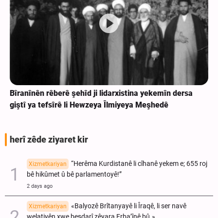
rsa
Ibn-ul-Riza: Teknolojiya xwecihî ya Îranê, ji hemû
sîstemên îtxalkirî yên li herêmê pêşketîtir e.
herî zêde ziyaret kir
“Herêma Kurdistanê li cîhanê yekem e; 655 roj
Xizmetkariyan
bê hikûmet û bê parlamentoyê!”
2 days ago
«Balyozê Brîtanyayê li Îraqê, li ser navê
Xizmetkariyan
welatiyên xwe beşdarî zêyara Erba’înê bû.»