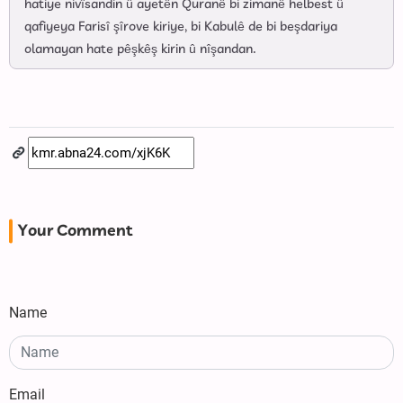
hatiye nivîsandin û ayetên Quranê bi zimanê helbest û
qafiyeya Farisî şîrove kiriye, bi Kabulê de bi beşdariya
olamayan hate pêşkêş kirin û nîşandan.
Your Comment
Name
Email